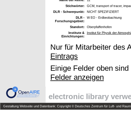
Stichwörter:
GCM, transport of tracer, impact
DLR - Schwerpunkt:
NICHT SPEZIFIZIERT
DLR -
W EO - Erdbeobachtung
Forschungsgebiet:
Standort:
Oberpfaffenhofen
Institute &
Institut für Physik der Atmosph
Einrichtungen:
Nur für Mitarbeiter des 
Eintrags
Einige Felder oben sind
Felder anzeigen
electronic library ver
Gestaltung Webseite und Datenbank: Copyright © Deutsches Zentrum für Luft- und Raumfa