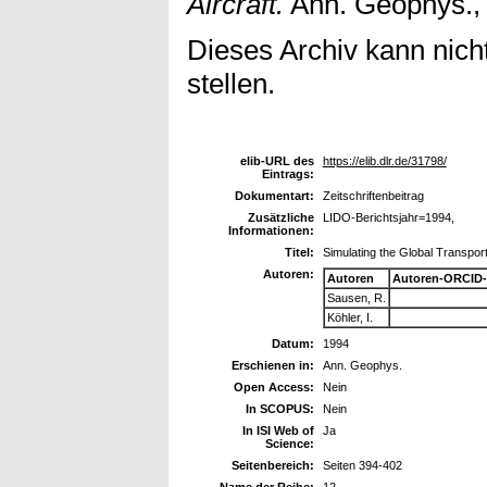
Aircraft.
Ann. Geophys., 
Dieses Archiv kann nicht
stellen.
elib-URL des
https://elib.dlr.de/31798/
Eintrags:
Dokumentart:
Zeitschriftenbeitrag
Zusätzliche
LIDO-Berichtsjahr=1994,
Informationen:
Titel:
Simulating the Global Transport
Autoren:
Autoren
Autoren-ORCID-
Sausen, R.
Köhler, I.
Datum:
1994
Erschienen in:
Ann. Geophys.
Open Access:
Nein
In SCOPUS:
Nein
In ISI Web of
Ja
Science:
Seitenbereich:
Seiten 394-402
Name der Reihe:
12