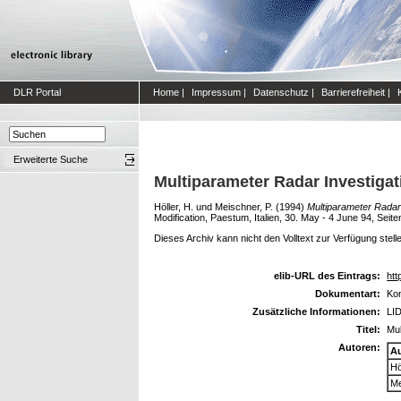
DLR Portal
Home
|
Impressum
|
Datenschutz
|
Barrierefreiheit
|
Erweiterte Suche
Multiparameter Radar Investiga
Höller, H.
und
Meischner, P.
(1994)
Multiparameter Radar
Modification, Paestum, Italien, 30. May - 4 June 94, Seite
Dieses Archiv kann nicht den Volltext zur Verfügung stell
elib-URL des Eintrags:
htt
Dokumentart:
Kon
Zusätzliche Informationen:
LID
Titel:
Mul
Autoren:
A
Hö
Me