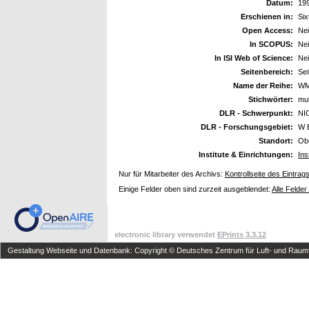
Datum:
19
Erschienen in:
Six
Open Access:
Ne
In SCOPUS:
Ne
In ISI Web of Science:
Ne
Seitenbereich:
Sei
Name der Reihe:
WM
Stichwörter:
mul
DLR - Schwerpunkt:
NI
DLR - Forschungsgebiet:
W 
Standort:
Ob
Institute & Einrichtungen:
Ins
Nur für Mitarbeiter des Archivs:
Kontrollseite des Eintrag
Einige Felder oben sind zurzeit ausgeblendet:
Alle Felder
electronic library verwendet
EPrints 3.3.12
Gestaltung Webseite und Datenbank: Copyright © Deutsches Zentrum für Luft- und Raumfa