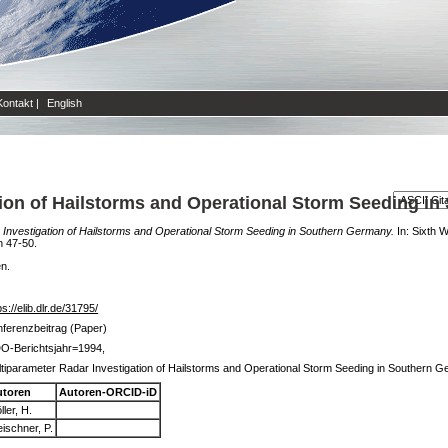
Kontakt
|
English
tion of Hailstorms and Operational Storm Seeding i
 Investigation of Hailstorms and Operational Storm Seeding in Southern Germany.
In: Sixth 
n 47-50.
en.
ps://elib.dlr.de/31795/
ferenzbeitrag (Paper)
O-Berichtsjahr=1994,
tiparameter Radar Investigation of Hailstorms and Operational Storm Seeding in Southern G
utoren
Autoren-ORCID-iD
ller, H.
ischner, P.