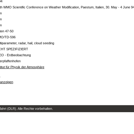
94
th WMO Scientific Conference on Weather Modification, Paestum, Italien, 30. May - 4 June 9
in
in
in
ten 47-50
O/TD-596
tiparameter, radar, hail, cloud seeding
CHT SPEZIFIZIERT
EO - Erdbeobachtung
erpfaffenhofen
titut für Physik der Atmosphäre
s
 anzeigen
hrt (DLR). Alle Rechte vorbehalten.