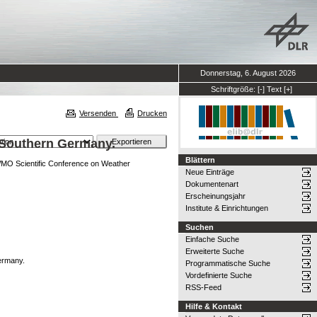
Donnerstag, 6. August 2026
Schriftgröße:
[-]
Text
[+]
Versenden
Drucken
n Southern Germany.
Blättern
WMO Scientific Conference on Weather
Neue Einträge
Dokumentenart
Erscheinungsjahr
Institute & Einrichtungen
Suchen
Einfache Suche
Erweiterte Suche
ermany.
Programmatische Suche
Vordefinierte Suche
RSS-Feed
Hilfe & Kontakt