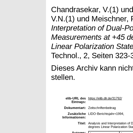
Chandrasekar, V.(1)
un
V.N.(1)
und
Meischner, 
Interpretation of Dual-P
Measurements at +45 de
Linear Polarization State
Technol., 2, Seiten 323-
Dieses Archiv kann nicht
stellen.
elib-URL des
https://elib.dlr.de/31792/
Eintrags:
Dokumentart:
Zeitschriftenbeitrag
Zusätzliche
LIDO-Berichtsjahr=1994,
Informationen:
Titel:
Analysis and Interpretation o
degrees Linear Polarization Sta
Autoren: