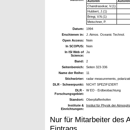
Autoren
Autoren
Chandrasekar, V.(1)
Hubbert, J.(1)
Bringi, V.N.(1)
Meischner, P.
Datum:
1994
Erschienen in:
J. Atmos. Oceanic Technol.
Open Access:
Nein
In SCOPUS:
Nein
In ISI Web of
Ja
Science:
Band:
2
Seitenbereich:
Seiten 323-336
Name der Reihe:
11
Stichwörter:
radar measurements, polarizatio
DLR - Schwerpunkt:
NICHT SPEZIFIZIERT
DLR -
W EO - Erdbeobachtung
Forschungsgebiet:
Standort:
Oberpfaffenhofen
Institute &
Institut für Physik der Atmosph
Einrichtungen:
Nur für Mitarbeiter des 
Eintrags