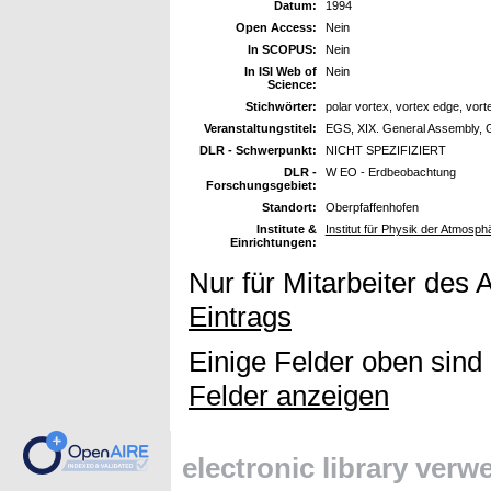
Datum:
1994
Open Access:
Nein
In SCOPUS:
Nein
In ISI Web of
Nein
Science:
Stichwörter:
polar vortex, vortex edge, vort
Veranstaltungstitel:
EGS, XIX. General Assembly, G
DLR - Schwerpunkt:
NICHT SPEZIFIZIERT
DLR -
W EO - Erdbeobachtung
Forschungsgebiet:
Standort:
Oberpfaffenhofen
Institute &
Institut für Physik der Atmosph
Einrichtungen:
Nur für Mitarbeiter des 
Eintrags
Einige Felder oben sind
Felder anzeigen
electronic library ver