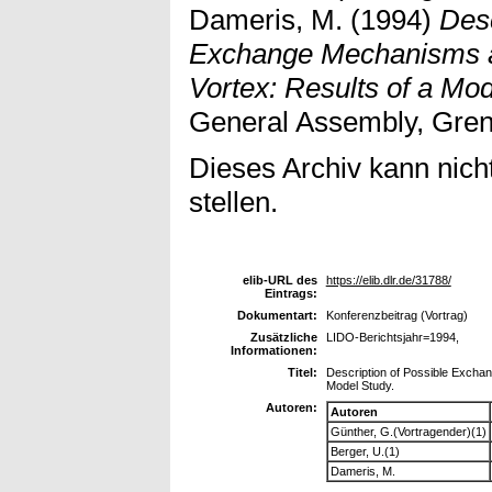
Dameris, M.
(1994)
Desc
Exchange Mechanisms at
Vortex: Results of a Mod
General Assembly, Greno
Dieses Archiv kann nicht
stellen.
elib-URL des
https://elib.dlr.de/31788/
Eintrags:
Dokumentart:
Konferenzbeitrag (Vortrag)
Zusätzliche
LIDO-Berichtsjahr=1994,
Informationen:
Titel:
Description of Possible Exchan
Model Study.
Autoren:
Autoren
Günther, G.(Vortragender)(1)
Berger, U.(1)
Dameris, M.