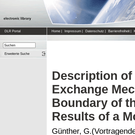
DLR Portal
Home
|
Impressum
|
Datenschutz
|
Barrierefreiheit
|
Erweiterte Suche
Description of
Exchange Mech
Boundary of th
Results of a M
Günther, G.(Vortragende