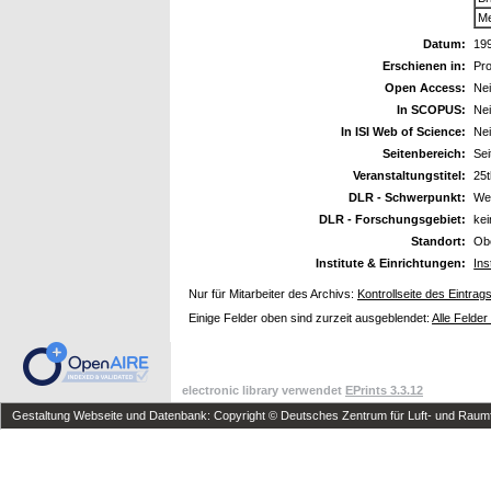
Me
Datum:
19
Erschienen in:
Pro
Open Access:
Ne
In SCOPUS:
Ne
In ISI Web of Science:
Ne
Seitenbereich:
Sei
Veranstaltungstitel:
25t
DLR - Schwerpunkt:
We
DLR - Forschungsgebiet:
ke
Standort:
Ob
Institute & Einrichtungen:
Ins
Nur für Mitarbeiter des Archivs:
Kontrollseite des Eintrag
Einige Felder oben sind zurzeit ausgeblendet:
Alle Felder
electronic library verwendet
EPrints 3.3.12
Gestaltung Webseite und Datenbank: Copyright © Deutsches Zentrum für Luft- und Raumfa