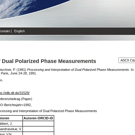
Kontakt
|
English
of Dual Polarized Phase Measurements
ischner, P.
(1991)
Processing and Interpretation of Dual Polarized Phase Measurements.
In:
 Paris, June 24-28, 1991.
en.
ps://elib.dlr.de/31529/
ferenzbeitrag (Paper)
O-Berichtsjahr=1992,
cessing and Interpretation of Dual Polarized Phase Measurements
utoren
Autoren-ORCID-iD
bbert, J.
andrasekar, V.
ingi, V.N.