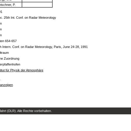
ischner, P.
91
c. 25th Int. Conf. on Radar Meteorology
in
in
in
ten 654-657
h Intern. Conf. on Radar Meteorology, Paris, June 24-28, 1991
ltraum
ine Zuordnung
erpfaffenhofen
titut für Physik der Atmosphäre
s
 anzeigen
hrt (DLR). Alle Rechte vorbehalten.