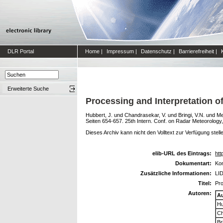
DLR Portal
Home
|
Impressum
|
Datenschutz
|
Barrierefreiheit
|
Erweiterte Suche
Processing and Interpretation 
Hubbert, J.
und
Chandrasekar, V.
und
Bringi, V.N.
und
Me
Seiten 654-657. 25th Intern. Conf. on Radar Meteorology,
Dieses Archiv kann nicht den Volltext zur Verfügung stell
elib-URL des Eintrags:
htt
Dokumentart:
Kon
Zusätzliche Informationen:
LID
Titel:
Pro
Autoren:
A
Hu
Ch
Br