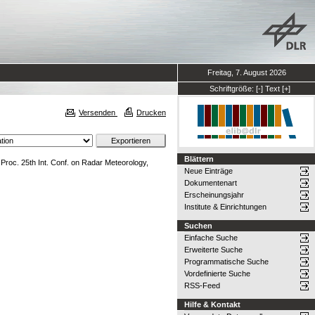
Freitag, 7. August 2026
Schriftgröße:
[-]
Text
[+]
Versenden
Drucken
Blättern
 Proc. 25th Int. Conf. on Radar Meteorology,
Neue Einträge
Dokumentenart
Erscheinungsjahr
Institute & Einrichtungen
Suchen
Einfache Suche
Erweiterte Suche
Programmatische Suche
Vordefinierte Suche
RSS-Feed
Hilfe & Kontakt