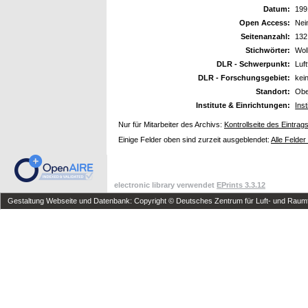
Datum:
199
Open Access:
Nei
Seitenanzahl:
132
Stichwörter:
Wol
DLR - Schwerpunkt:
Luft
DLR - Forschungsgebiet:
kei
Standort:
Obe
Institute & Einrichtungen:
Ins
Nur für Mitarbeiter des Archivs:
Kontrollseite des Eintrag
Einige Felder oben sind zurzeit ausgeblendet:
Alle Felder
electronic library verwendet
EPrints 3.3.12
Gestaltung Webseite und Datenbank: Copyright © Deutsches Zentrum für Luft- und Raumfa