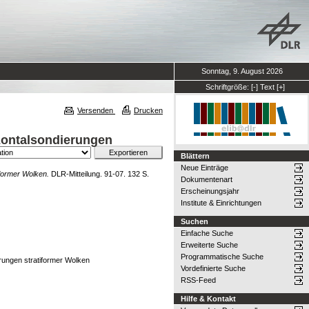
Sonntag, 9. August 2026
Schriftgröße:
[-]
Text
[+]
Versenden
Drucken
zontalsondierungen
Blättern
Neue Einträge
former Wolken.
DLR-Mitteilung. 91-07. 132 S.
Dokumentenart
Erscheinungsjahr
Institute & Einrichtungen
Suchen
Einfache Suche
Erweiterte Suche
Programmatische Suche
rungen stratiformer Wolken
Vordefinierte Suche
RSS-Feed
Hilfe & Kontakt