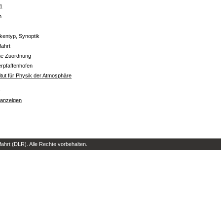
1
n
kentyp, Synoptik
fahrt
ne Zuordnung
rpfaffenhofen
titut für Physik der Atmosphäre
s
 anzeigen
hrt (DLR). Alle Rechte vorbehalten.