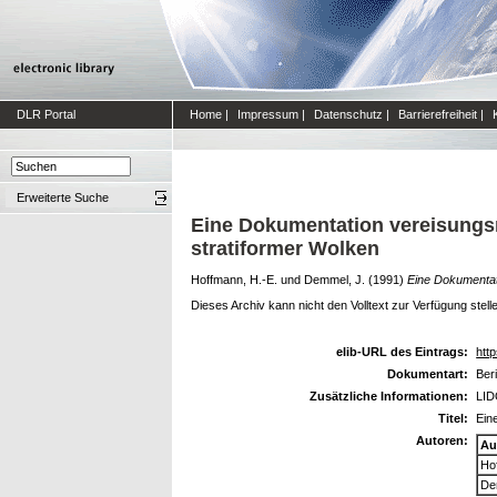
DLR Portal
Home
|
Impressum
|
Datenschutz
|
Barrierefreiheit
|
Erweiterte Suche
Eine Dokumentation vereisungsr
stratiformer Wolken
Hoffmann, H.-E.
und
Demmel, J.
(1991)
Eine Dokumentat
Dieses Archiv kann nicht den Volltext zur Verfügung stell
elib-URL des Eintrags:
http
Dokumentart:
Ber
Zusätzliche Informationen:
LID
Titel:
Ein
Autoren:
Au
Ho
De