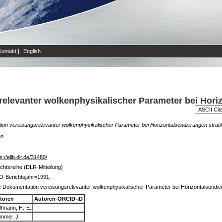
Kontakt
|
English
elevanter wolkenphysikalischer Parameter bei Hori
ion vereisungsrelevanter wolkenphysikalischer Parameter bei Horizontalsondierungen strati
en.
s://elib.dlr.de/31480/
ichtsreihe (DLR-Mitteilung)
O-Berichtsjahr=1991,
e Dokumentation vereisungsrelevanter wolkenphysikalischer Parameter bei Horizontalsondie
toren
Autoren-ORCID-iD
ffmann, H.-E.
mmel, J.