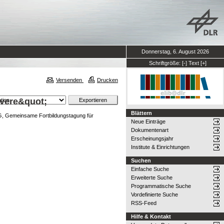
Donnerstag, 6. August 2026
Schriftgröße:
[-]
Text
[+]
Versenden
Drucken
evere&quot;
Blättern
, Gemeinsame Fortbildungstagung für
Neue Einträge
Dokumentenart
Erscheinungsjahr
Institute & Einrichtungen
Suchen
Einfache Suche
Erweiterte Suche
Programmatische Suche
Vordefinierte Suche
RSS-Feed
Hilfe & Kontakt