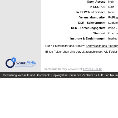
Open Access:
Nein
In SCOPUS:
Nein
In ISI Web of Science:
Nein
Veranstaltungstitel:
FA Flug
DLR - Schwerpunkt:
Luftfahr
DLR - Forschungsgebiet:
keine 
Standort:
Oberpf
Institute & Einrichtungen:
Institu
Nur für Mitarbeiter des Archivs:
Kontrollseite des Eintrag
Einige Felder oben sind zurzeit ausgeblendet:
Alle Felder
electronic library verwendet
EPrints 3.3.12
Gestaltung Webseite und Datenbank: Copyright © Deutsches Zentrum für Luft- und Raumfa