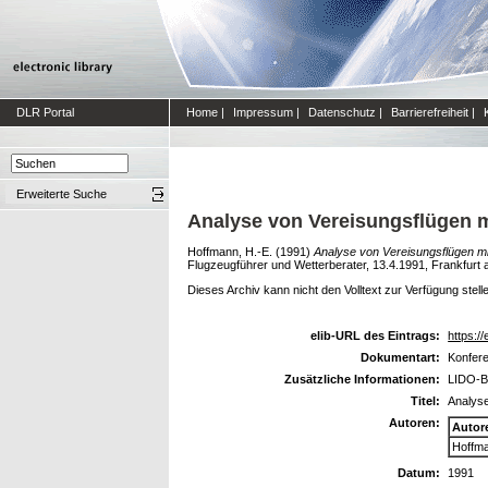
DLR Portal
Home
|
Impressum
|
Datenschutz
|
Barrierefreiheit
|
Erweiterte Suche
Analyse von Vereisungsflügen 
Hoffmann, H.-E.
(1991)
Analyse von Vereisungsflügen m
Flugzeugführer und Wetterberater, 13.4.1991, Frankfurt 
Dieses Archiv kann nicht den Volltext zur Verfügung stell
elib-URL des Eintrags:
https://
Dokumentart:
Konfere
Zusätzliche Informationen:
LIDO-B
Titel:
Analyse
Autoren:
Autor
Hoffma
Datum:
1991