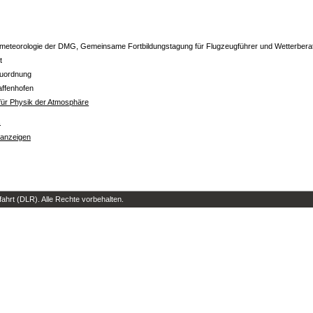
meteorologie der DMG, Gemeinsame Fortbildungstagung für Flugzeugführer und Wetterberat
t
Zuordnung
affenhofen
t für Physik der Atmosphäre
s
 anzeigen
hrt (DLR). Alle Rechte vorbehalten.