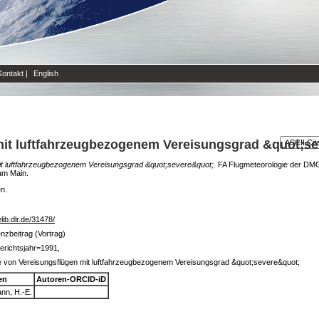
Kontakt
|
English
mit luftfahrzeugbezogenem Vereisungsgrad &quot;s
it luftfahrzeugbezogenem Vereisungsgrad &quot;severe&quot;.
FA Flugmeteorologie der DMG
am Main.
en.
elib.dlr.de/31478/
nzbeitrag (Vortrag)
erichtsjahr=1991,
 von Vereisungsflügen mit luftfahrzeugbezogenem Vereisungsgrad &quot;severe&quot;
en
Autoren-ORCID-iD
nn, H.-E.