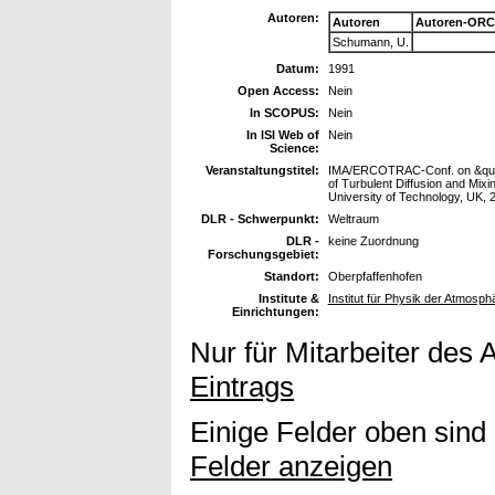
Autoren:
Autoren
Autoren-ORC
Schumann, U.
Datum:
1991
Open Access:
Nein
In SCOPUS:
Nein
In ISI Web of
Nein
Science:
Veranstaltungstitel:
IMA/ERCOTRAC-Conf. on &quot;
of Turbulent Diffusion and Mix
University of Technology, UK,
DLR - Schwerpunkt:
Weltraum
DLR -
keine Zuordnung
Forschungsgebiet:
Standort:
Oberpfaffenhofen
Institute &
Institut für Physik der Atmosph
Einrichtungen:
Nur für Mitarbeiter des 
Eintrags
Einige Felder oben sind
Felder anzeigen