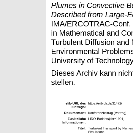
Plumes in Convective B
Described from Large-E
IMA/ERCOTRAC-Conf. o
in Mathematical and Com
Turbulent Diffusion and 
Environmental Problem
University of Technolog
Dieses Archiv kann nicht
stellen.
elib-URL des
https://elib.dlr.de/31472/
Eintrags:
Dokumentart:
Konferenzbeitrag (Vortrag)
Zusätzliche
LIDO-Berichtsjahr=1991,
Informationen:
Titel:
Turbulent Transport by Plume
Simulations