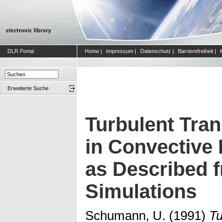
DLR Portal
Home
|
Impressum
|
Datenschutz
|
Barrierefreiheit
|
Erweiterte Suche
Turbulent Tra
in Convective
as Described 
Simulations
Schumann, U.
(1991)
Tu