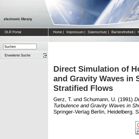
DLR Portal
Home
|
Impressum
|
Datenschutz
|
Barrierefreiheit
|
Erweiterte Suche
Direct Simulation of
and Gravity Waves in
Stratified Flows
Gerz, T.
und
Schumann, U.
(1991)
D
Turbulence and Gravity Waves in Sh
Springer-Verlag Berlin, Heidelberg. S