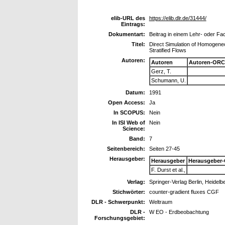
elib-URL des
https://elib.dlr.de/31444/
Eintrags:
Dokumentart:
Beitrag in einem Lehr- oder F
Titel:
Direct Simulation of Homogen
Stratified Flows
Autoren:
Autoren
Autoren-ORC
Gerz, T.
Schumann, U.
Datum:
1991
Open Access:
Ja
In SCOPUS:
Nein
In ISI Web of
Nein
Science:
Band:
7
Seitenbereich:
Seiten 27-45
Herausgeber:
Herausgeber
Herausgeber-
F. Durst et al.,
Verlag:
Springer-Verlag Berlin, Heidelb
Stichwörter:
counter-gradient fluxes CGF
DLR - Schwerpunkt:
Weltraum
DLR -
W EO - Erdbeobachtung
Forschungsgebiet: