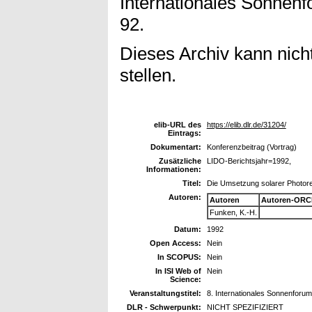
Internationales Sonnenfo
92.
Dieses Archiv kann nicht
stellen.
elib-URL des
https://elib.dlr.de/31204/
Eintrags:
Dokumentart:
Konferenzbeitrag (Vortrag)
Zusätzliche
LIDO-Berichtsjahr=1992,
Informationen:
Titel:
Die Umsetzung solarer Photor
Autoren:
Autoren
Autoren-ORC
Funken, K.-H.
Datum:
1992
Open Access:
Nein
In SCOPUS:
Nein
In ISI Web of
Nein
Science:
Veranstaltungstitel:
8. Internationales Sonnenforum,
DLR - Schwerpunkt:
NICHT SPEZIFIZIERT