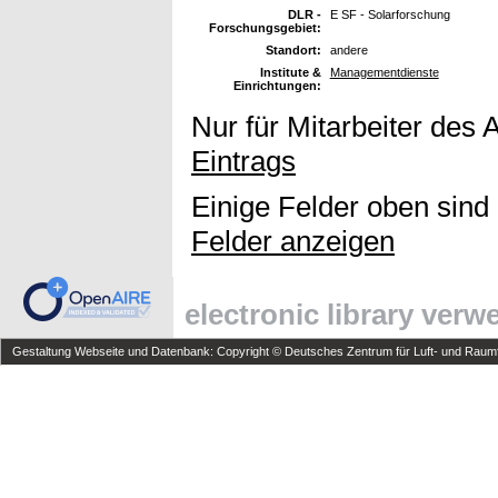
DLR -
E SF - Solarforschung
Forschungsgebiet:
Standort:
andere
Institute &
Managementdienste
Einrichtungen:
Nur für Mitarbeiter des 
Eintrags
Einige Felder oben sind
Felder anzeigen
electronic library ver
Gestaltung Webseite und Datenbank: Copyright © Deutsches Zentrum für Luft- und Raumfa