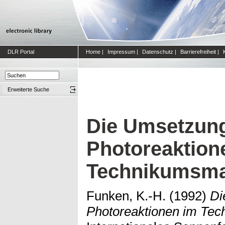
DLR Portal
Home
|
Impressum
|
Datenschutz
|
Barrierefreiheit
|
Erweiterte Suche
Die Umsetzung
Photoreaktion
Technikumsma
Funken, K.-H.
(1992)
Di
Photoreaktionen im Te