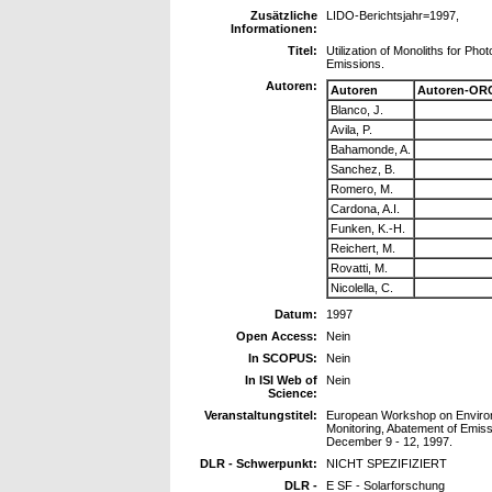
Zusätzliche
LIDO-Berichtsjahr=1997,
Informationen:
Titel:
Utilization of Monoliths for Pho
Emissions.
Autoren:
Autoren
Autoren-ORC
Blanco, J.
Avila, P.
Bahamonde, A.
Sanchez, B.
Romero, M.
Cardona, A.I.
Funken, K.-H.
Reichert, M.
Rovatti, M.
Nicolella, C.
Datum:
1997
Open Access:
Nein
In SCOPUS:
Nein
In ISI Web of
Nein
Science:
Veranstaltungstitel:
European Workshop on Environ
Monitoring, Abatement of Emiss
December 9 - 12, 1997.
DLR - Schwerpunkt:
NICHT SPEZIFIZIERT
DLR -
E SF - Solarforschung