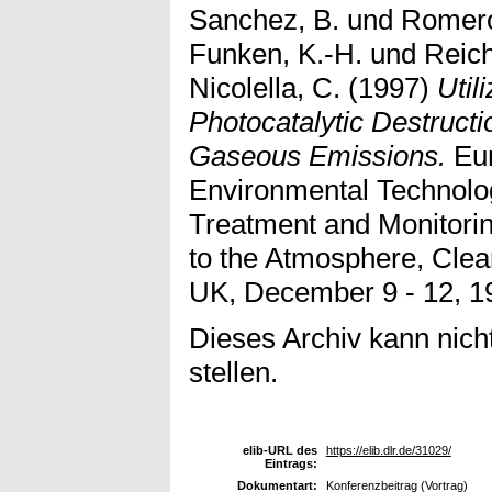
Sanchez, B.
und
Romero
Funken, K.-H.
und
Reich
Nicolella, C.
(1997)
Util
Photocatalytic Destructi
Gaseous Emissions.
Eur
Environmental Technolo
Treatment and Monitori
to the Atmosphere, Clea
UK, December 9 - 12, 1
Dieses Archiv kann nicht
stellen.
elib-URL des
https://elib.dlr.de/31029/
Eintrags:
Dokumentart:
Konferenzbeitrag (Vortrag)