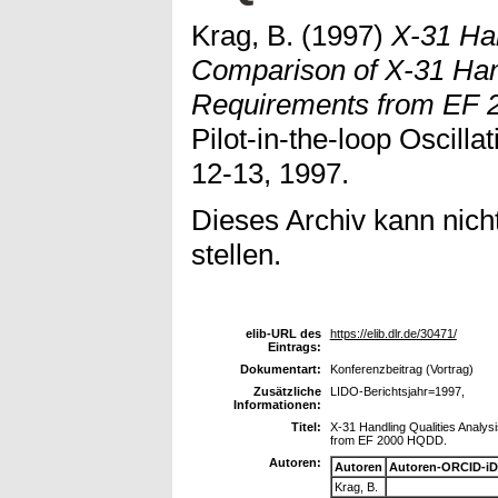
Krag, B.
(1997)
X-31 Han
Comparison of X-31 Hand
Requirements from EF
Pilot-in-the-loop Oscill
12-13, 1997.
Dieses Archiv kann nicht
stellen.
elib-URL des
https://elib.dlr.de/30471/
Eintrags:
Dokumentart:
Konferenzbeitrag (Vortrag)
Zusätzliche
LIDO-Berichtsjahr=1997,
Informationen:
Titel:
X-31 Handling Qualities Analys
from EF 2000 HQDD.
Autoren:
Autoren
Autoren-ORCID-iD
Krag, B.