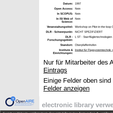
Datum:
1997
Open Access:
Nein
In SCOPUS:
Nein
In ISI Web of
Nein
Science:
Veranstaltungstitel:
Workshop on Pilot-in-the-loop 
DLR - Schwerpunkt:
NICHT SPEZIFIZIERT
DLR -
L ST - Starrflüglertechnologien
Forschungsgebiet:
Standort:
Oberpfaffenhofen
Institute &
Institut für Flugsystemtechnik >
Einrichtungen:
Nur für Mitarbeiter des 
Eintrags
Einige Felder oben sind
Felder anzeigen
electronic library ver