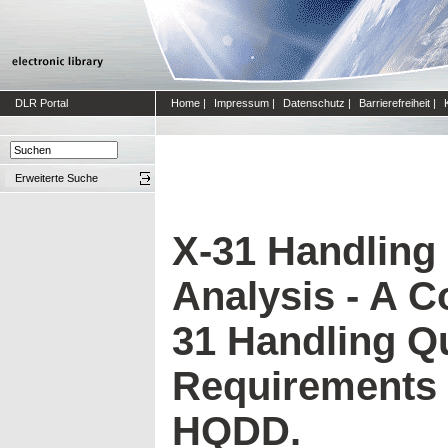
DLR Portal
Home
|
Impressum
|
Datenschutz
|
Barrierefreiheit
|
Erweiterte Suche
X-31 Handling 
Analysis - A C
31 Handling Qu
Requirements 
HQDD.