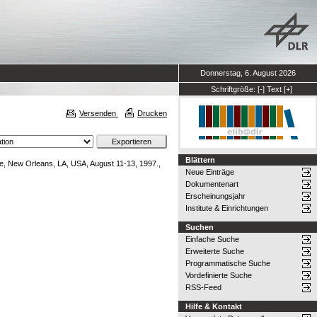
Donnerstag, 6. August 2026
Schriftgröße:
[-]
Text
[+]
Versenden
Drucken
Blättern
ce, New Orleans, LA, USA, August 11-13, 1997.,
Neue Einträge
Dokumentenart
Erscheinungsjahr
Institute & Einrichtungen
Suchen
Einfache Suche
Erweiterte Suche
Programmatische Suche
Vordefinierte Suche
RSS-Feed
Hilfe & Kontakt