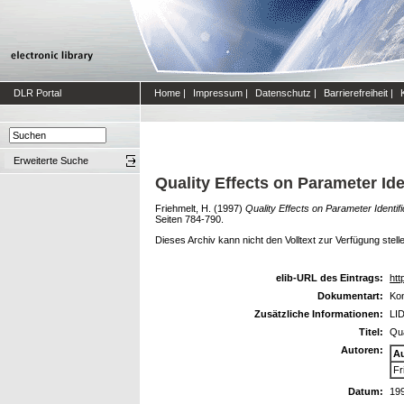
DLR Portal
Home
|
Impressum
|
Datenschutz
|
Barrierefreiheit
|
Erweiterte Suche
Quality Effects on Parameter Ide
Friehmelt, H.
(1997)
Quality Effects on Parameter Identif
Seiten 784-790.
Dieses Archiv kann nicht den Volltext zur Verfügung stell
elib-URL des Eintrags:
htt
Dokumentart:
Kon
Zusätzliche Informationen:
LID
Titel:
Qua
Autoren:
A
Fr
Datum:
19