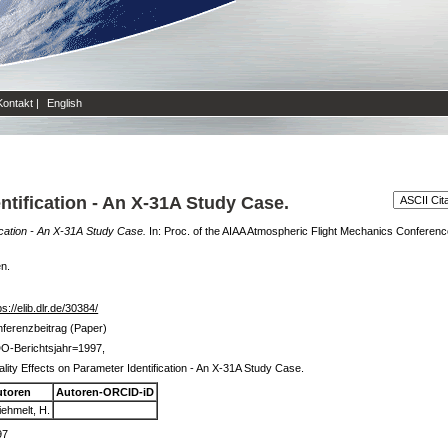
Kontakt
|
English
ntification - An X-31A Study Case.
ication - An X-31A Study Case.
In: Proc. of the AIAA Atmospheric Flight Mechanics Conferen
en.
ps://elib.dlr.de/30384/
ferenzbeitrag (Paper)
O-Berichtsjahr=1997,
lity Effects on Parameter Identification - An X-31A Study Case.
utoren
Autoren-ORCID-iD
iehmelt, H.
97