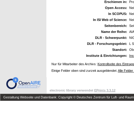
Erschienen in:
Pro
Open Access:
Ne
In SCOPUS:
Ne
In ISI Web of Science:
Ne
Seitenbereich:
Sei
Name der Reihe:
AI
DLR - Schwerpunkt:
NI
DLR - Forschungsgebiet:
L S
Standort:
Ob
Institute & Einrichtungen:
Ins
Nur für Mitarbeiter des Archivs:
Kontrollseite des Eintrag
Einige Felder oben sind zurzeit ausgeblendet:
Alle Felder
electronic library verwendet
EPrints 3.3.12
Gestaltung Webseite und Datenbank: Copyright © Deutsches Zentrum für Luft- und Raumfa