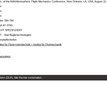
c. of the AIAA Atmospheric Flight Mechanics Conference, New Orleans, LA, USA, August 11-
in
in
in
ten 784-790
AA-97-3783
CHT SPEZIFIZIERT
T - Starrflüglertechnologien
erpfaffenhofen
titut für Flugsystemtechnik > Institut für Flugmechanik
s
 anzeigen
hrt (DLR). Alle Rechte vorbehalten.