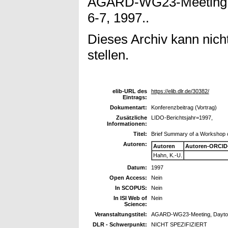
AGARD-WG23-Meeting, 
6-7, 1997..
Dieses Archiv kann nicht
stellen.
elib-URL des
https://elib.dlr.de/30382/
Eintrags:
Dokumentart:
Konferenzbeitrag (Vortrag)
Zusätzliche
LIDO-Berichtsjahr=1997,
Informationen:
Titel:
Brief Summary of a Workshop on
Autoren:
Autoren
Autoren-ORCID
Hahn, K.-U.
Datum:
1997
Open Access:
Nein
In SCOPUS:
Nein
In ISI Web of
Nein
Science:
Veranstaltungstitel:
AGARD-WG23-Meeting, Dayton,
DLR - Schwerpunkt:
NICHT SPEZIFIZIERT