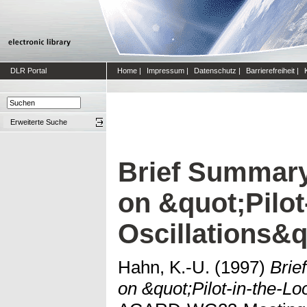
DLR Portal
Home
|
Impressum
|
Datenschutz
|
Barrierefreiheit
|
Erweiterte Suche
Brief Summary
on &quot;Pilot
Oscillations&q
Hahn, K.-U.
(1997)
Brie
on &quot;Pilot-in-the-Lo