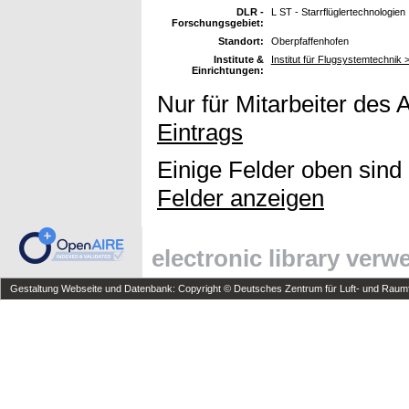
DLR -
L ST - Starrflüglertechnologien
Forschungsgebiet:
Standort:
Oberpfaffenhofen
Institute &
Institut für Flugsystemtechnik >
Einrichtungen:
Nur für Mitarbeiter des 
Eintrags
Einige Felder oben sind
Felder anzeigen
electronic library ver
Gestaltung Webseite und Datenbank: Copyright © Deutsches Zentrum für Luft- und Raumfa