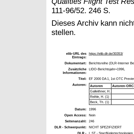
Qualities Flight Test Res
111-96/52. 246 S.
Dieses Archiv kann nicht
stellen.
elib-URL des
https://elib.dlr.de/30353/
Eintrags:
Dokumentart:
Berichtsreihe (DLR-Interner Be
Zusätzliche
LIDO-Berichtsjahr=1996,
Informationen:
Titel:
EF 2000 DA 1, 1st OTC Preview 
Autoren:
Autoren
Autoren-ORC
Galleithner, H.
Reihle, H. (1)
Beck, Th. (1)
Datum:
1996
Open Access:
Nein
Seitenanzahl:
246
DLR - Schwerpunkt:
NICHT SPEZIFIZIERT
DLR -
L ST - Starrflüglertechnologien