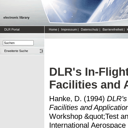
DLR Portal
Home
|
Impressum
|
Datenschutz
|
Barrierefreiheit
|
Erweiterte Suche
DLR's In-Fligh
Facilities and 
Hanke, D.
(1994)
DLR's 
Facilities and Applicatio
Workshop &quot;Test an
International Aerospac