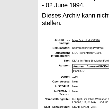
- 02 June 1994.
Dieses Archiv kann nicht
stellen.
elib-URL des
https://elib.dlr.de/30087/
Eintrags:
Dokumentart:
Konferenzbeitrag (Vortrag)
Zusätzliche
LIDO-Berichtsjahr=1994,
Informationen:
Titel:
DLR's In-Flight Simulation Facil
Autoren:
Autoren
Autoren-ORCID-i
Hanke, D.
Datum:
1994
Open Access:
Nein
In SCOPUS:
Nein
In ISI Web of
Nein
Science:
Veranstaltungstitel:
In-Flight Simulation Workshop 
London, UK, 31 May - 02 June
DLR - Schwerpunkt:
NICHT SPEZIFIZIERT