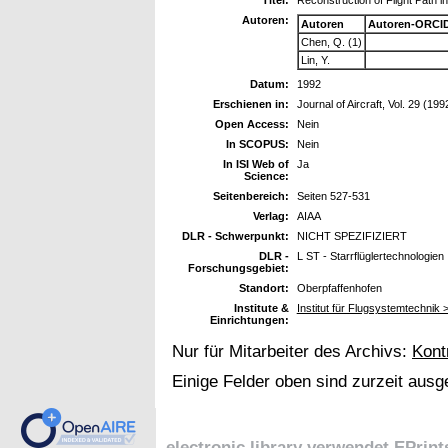
Autoren:
Autoren
Autoren-ORCID
Chen, Q. (1)
Lin, Y.
Datum:
1992
Erschienen in:
Journal of Aircraft, Vol. 29 (199
Open Access:
Nein
In SCOPUS:
Nein
In ISI Web of
Ja
Science:
Seitenbereich:
Seiten 527-531
Verlag:
AIAA
DLR - Schwerpunkt:
NICHT SPEZIFIZIERT
DLR -
L ST - Starrflüglertechnologien
Forschungsgebiet:
Standort:
Oberpfaffenhofen
Institute &
Institut für Flugsystemtechnik >
Einrichtungen:
Nur für Mitarbeiter des Archivs:
Kont
Einige Felder oben sind zurzeit ausg
electronic library verwendet
EPrint