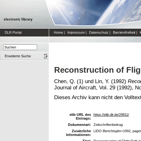
DLR Portal
Home
|
Impressum
|
Datenschutz
|
Barrierefreiheit
|
Erweiterte Suche
Reconstruction of Flig
Chen, Q. (1)
und
Lin, Y.
(1992)
Recon
Journal of Aircraft, Vol. 29 (1992), 
Dieses Archiv kann nicht den Volltext
elib-URL des
https://elib.dlr.de/29811/
Eintrags:
Dokumentart:
Zeitschriftenbeitrag
Zusätzliche
LIDO-Berichtsjahr=1992, page
Informationen:
Titel:
Reconstruction of Flight Path i