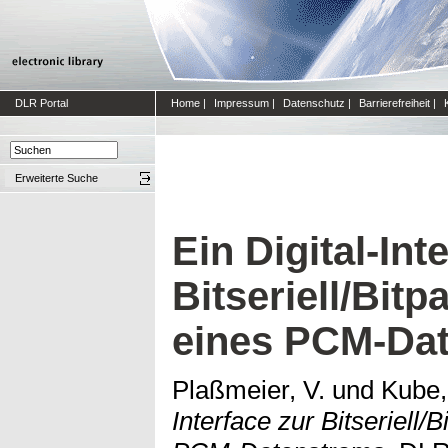
DLR Portal
Home
|
Impressum
|
Datenschutz
|
Barrierefreiheit
|
Erweiterte Suche
Ein Digital-Int
Bitseriell/Bit
eines PCM-Da
Plaßmeier, V.
und
Kube,
Interface zur Bitseriell/