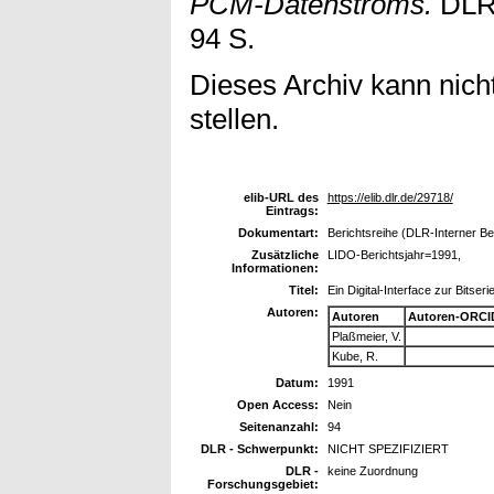
PCM-Datenstroms.
DLR-
94 S.
Dieses Archiv kann nicht
stellen.
elib-URL des
https://elib.dlr.de/29718/
Eintrags:
Dokumentart:
Berichtsreihe (DLR-Interner Be
Zusätzliche
LIDO-Berichtsjahr=1991,
Informationen:
Titel:
Ein Digital-Interface zur Bitse
Autoren:
Autoren
Autoren-ORCI
Plaßmeier, V.
Kube, R.
Datum:
1991
Open Access:
Nein
Seitenanzahl:
94
DLR - Schwerpunkt:
NICHT SPEZIFIZIERT
DLR -
keine Zuordnung
Forschungsgebiet: