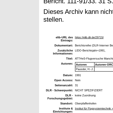
Bericht. 111-91/33. 31 S
Dieses Archiv kann nicht
stellen.
elib-URL des
https://elib.dlr.de/29715/
Eintrags:
Dokumentart:
Berichtsreihe (DLR-Interner Be
Zusätzliche
LIDO-Berichtsjahr=1991,
Informationen:
Titel:
ATTHeS-Flugversuche Manchin
Autoren:
Autoren
Autoren-ORC
Pausder, H.-J.
Datum:
1991
Open Access:
Nein
Seitenanzahl:
31
DLR - Schwerpunkt:
NICHT SPEZIFIZIERT
DLR -
keine Zuordnung
Forschungsgebiet:
Standort:
Oberpfaffenhofen
Institute &
Institut für Flugsystemtechnik >
Einrichtungen: