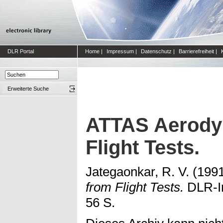
DLR Portal
Home
|
Impressum
|
Datenschutz
|
Barrierefreiheit
|
Erweiterte Suche
ATTAS Aerody
Flight Tests.
Jategaonkar, R. V.
(199
from Flight Tests.
DLR-In
56 S.