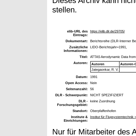
Dieses Archiv kann nicht
stellen.
elib-URL des
https://elib.dlr.de/29705/
Eintrags:
Dokumentart:
Berichtsreihe (DLR-Interner Be
Zusätzliche
LIDO-Berichtsjahr=1991,
Informationen:
Titel:
ATTAS Aerodynamic Data from F
Autoren:
Autoren
Autoren-
Jategaonkar, R. V.
Datum:
1991
Open Access:
Nein
Seitenanzahl:
56
DLR - Schwerpunkt:
NICHT SPEZIFIZIERT
DLR -
keine Zuordnung
Forschungsgebiet:
Standort:
Oberpfaffenhofen
Institute &
Institut für Flugsystemtechnik >
Einrichtungen:
Nur für Mitarbeiter des 