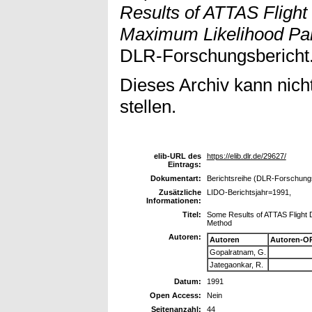
Results of ATTAS Flight
Maximum Likelihood Par
DLR-Forschungsbericht.
Dieses Archiv kann nicht
stellen.
elib-URL des
https://elib.dlr.de/29627/
Eintrags:
Dokumentart:
Berichtsreihe (DLR-Forschungs
Zusätzliche
LIDO-Berichtsjahr=1991,
Informationen:
Titel:
Some Results of ATTAS Flight 
Method
Autoren:
Autoren
Autoren-O
Gopalratnam, G.
Jategaonkar, R.
Datum:
1991
Open Access:
Nein
Seitenanzahl:
44