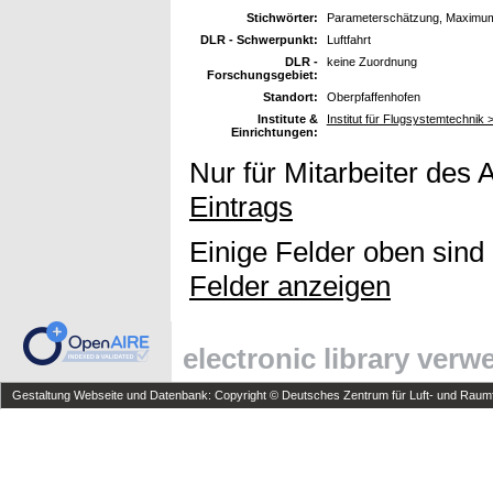
Stichwörter:
Parameterschätzung, Maximum-
DLR - Schwerpunkt:
Luftfahrt
DLR -
keine Zuordnung
Forschungsgebiet:
Standort:
Oberpfaffenhofen
Institute &
Institut für Flugsystemtechnik >
Einrichtungen:
Nur für Mitarbeiter des 
Eintrags
Einige Felder oben sind
Felder anzeigen
electronic library ver
Gestaltung Webseite und Datenbank: Copyright © Deutsches Zentrum für Luft- und Raumfa