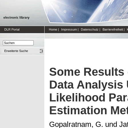
DLR Portal
Home
|
Impressum
|
Datenschutz
|
Barrierefreiheit
|
Erweiterte Suche
Some Results 
Data Analysi
Likelihood Pa
Estimation Me
Gopalratnam, G.
und
Ja