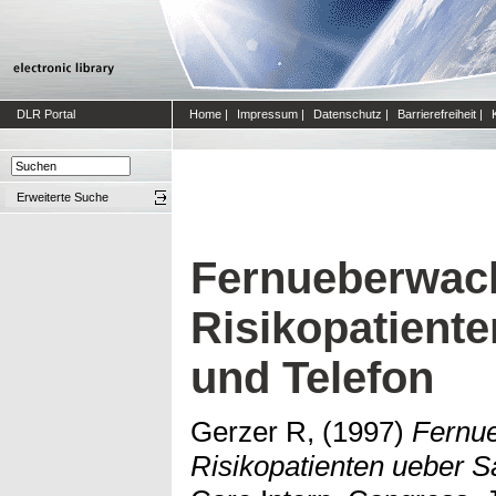
DLR Portal
Home
|
Impressum
|
Datenschutz
|
Barrierefreiheit
|
Erweiterte Suche
Fernueberwac
Risikopatiente
und Telefon
Gerzer R,
(1997)
Fernu
Risikopatienten ueber Sa