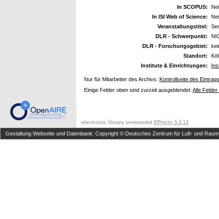
In SCOPUS:
Ne
In ISI Web of Science:
Ne
Veranstaltungstitel:
Sem
DLR - Schwerpunkt:
NI
DLR - Forschungsgebiet:
ke
Standort:
Kö
Institute & Einrichtungen:
Ins
Nur für Mitarbeiter des Archivs:
Kontrollseite des Eintrag
Einige Felder oben sind zurzeit ausgeblendet:
Alle Felder
electronic library verwendet
EPrints 3.3.12
Gestaltung Webseite und Datenbank: Copyright © Deutsches Zentrum für Luft- und Raumfa