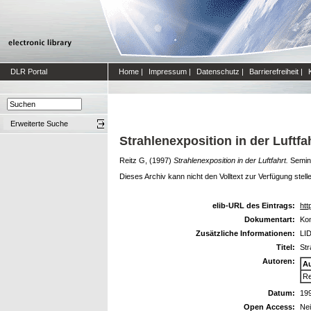
DLR Portal
Home
|
Impressum
|
Datenschutz
|
Barrierefreiheit
|
Erweiterte Suche
Strahlenexposition in der Luftfa
Reitz G,
(1997)
Strahlenexposition in der Luftfahrt.
Semina
Dieses Archiv kann nicht den Volltext zur Verfügung stell
elib-URL des Eintrags:
htt
Dokumentart:
Kon
Zusätzliche Informationen:
LID
Titel:
Str
Autoren:
A
Re
Datum:
19
Open Access:
Ne