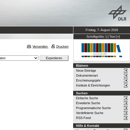
Freitag, 7. August 2026
Schriftgröße:
[-]
Text
[+]
Versenden
Drucken
Blättern
Neue Einträge
Dokumentenart
Erscheinungsjahr
Institute & Einrichtungen
Suchen
Einfache Suche
Erweiterte Suche
Programmatische Suche
Vordefinierte Suche
RSS-Feed
Hilfe & Kontakt