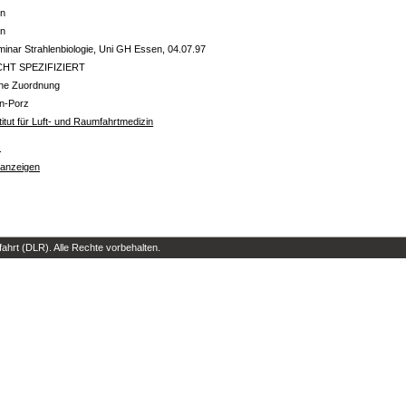
in
in
inar Strahlenbiologie, Uni GH Essen, 04.07.97
CHT SPEZIFIZIERT
ine Zuordnung
ln-Porz
titut für Luft- und Raumfahrtmedizin
s
 anzeigen
hrt (DLR). Alle Rechte vorbehalten.