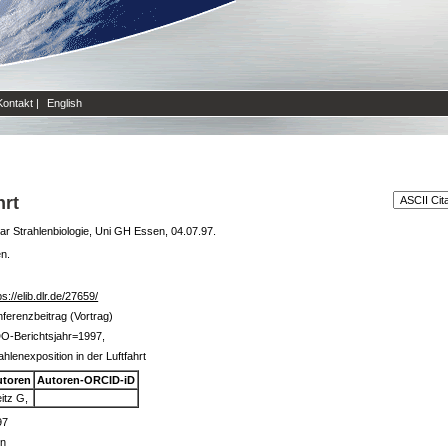
Kontakt
|
English
hrt
r Strahlenbiologie, Uni GH Essen, 04.07.97.
en.
ps://elib.dlr.de/27659/
ferenzbeitrag (Vortrag)
O-Berichtsjahr=1997,
ahlenexposition in der Luftfahrt
utoren
Autoren-ORCID-iD
itz G,
97
in