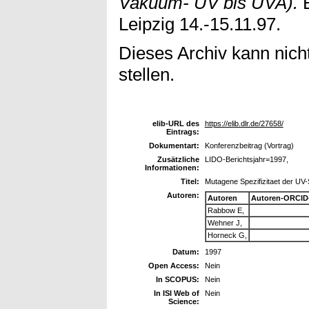
Vakuum- UV bis UVA).
B
Leipzig 14.-15.11.97.
Dieses Archiv kann nicht
stellen.
elib-URL des
https://elib.dlr.de/27658/
Eintrags:
Dokumentart:
Konferenzbeitrag (Vortrag)
Zusätzliche
LIDO-Berichtsjahr=1997,
Informationen:
Titel:
Mutagene Spezifizitaet der UV
Autoren:
Autoren
Autoren-ORCID
Rabbow E,
Wehner J,
Horneck G,
Datum:
1997
Open Access:
Nein
In SCOPUS:
Nein
In ISI Web of
Nein
Science: