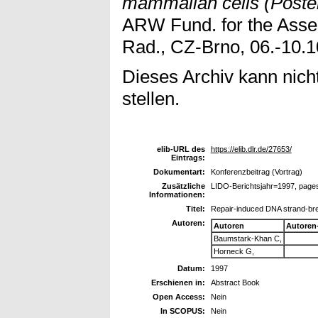
mammalian cells (Poster
ARW Fund. for the Asses
Rad., CZ-Brno, 06.-10.1
Dieses Archiv kann nicht
stellen.
elib-URL des
https://elib.dlr.de/27653/
Eintrags:
Dokumentart:
Konferenzbeitrag (Vortrag)
Zusätzliche
LIDO-Berichtsjahr=1997, page
Informationen:
Titel:
Repair-induced DNA strand-bre
Autoren:
Autoren
Autoren
Baumstark-Khan C,
Horneck G,
Datum:
1997
Erschienen in:
Abstract Book
Open Access:
Nein
In SCOPUS:
Nein