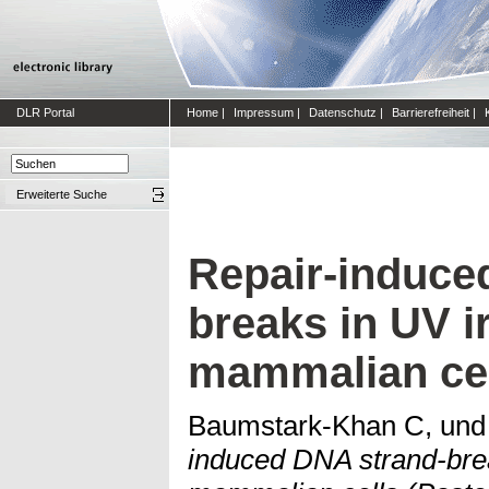
DLR Portal
Home
|
Impressum
|
Datenschutz
|
Barrierefreiheit
|
Erweiterte Suche
Repair-induce
breaks in UV i
mammalian cel
Baumstark-Khan C,
un
induced DNA strand-brea