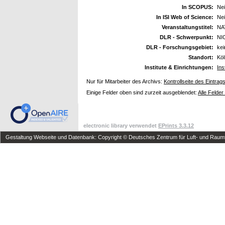
In SCOPUS:
Ne
In ISI Web of Science:
Ne
Veranstaltungstitel:
NAT
DLR - Schwerpunkt:
NI
DLR - Forschungsgebiet:
ke
Standort:
Kö
Institute & Einrichtungen:
Ins
Nur für Mitarbeiter des Archivs:
Kontrollseite des Eintrag
Einige Felder oben sind zurzeit ausgeblendet:
Alle Felder
electronic library verwendet
EPrints 3.3.12
Gestaltung Webseite und Datenbank: Copyright © Deutsches Zentrum für Luft- und Raumfa