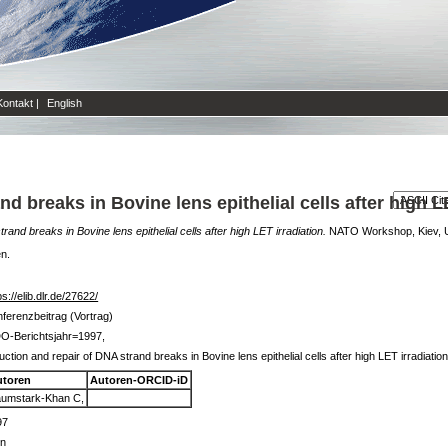
Kontakt
|
English
d breaks in Bovine lens epithelial cells after high L
rand breaks in Bovine lens epithelial cells after high LET irradiation.
NATO Workshop, Kiev, Uk
en.
ps://elib.dlr.de/27622/
ferenzbeitrag (Vortrag)
O-Berichtsjahr=1997,
uction and repair of DNA strand breaks in Bovine lens epithelial cells after high LET irradiatio
utoren
Autoren-ORCID-iD
umstark-Khan C,
97
in