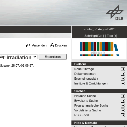
Freitag, 7. August 2026
Schriftgröße:
[-]
Text
[+]
Versenden
Drucken
ET irradiation
Blättern
raine, 28.07.-01.08.97.
Neue Einträge
Dokumentenart
Erscheinungsjahr
Institute & Einrichtungen
Suchen
Einfache Suche
Erweiterte Suche
n
Programmatische Suche
Vordefinierte Suche
RSS-Feed
Hilfe & Kontakt