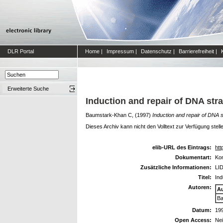
DLR Portal
Home
|
Impressum
|
Datenschutz
|
Barrierefreiheit
|
Erweiterte Suche
Induction and repair of DNA stran
Baumstark-Khan C,
(1997)
Induction and repair of DNA st
Dieses Archiv kann nicht den Volltext zur Verfügung stell
elib-URL des Eintrags:
htt
Dokumentart:
Kon
Zusätzliche Informationen:
LID
Titel:
Ind
Autoren:
A
Ba
Datum:
19
Open Access:
Ne