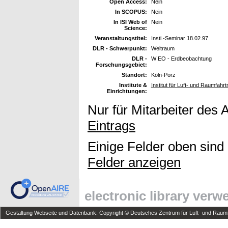
Open Access:
Nein
In SCOPUS:
Nein
In ISI Web of
Nein
Science:
Veranstaltungstitel:
Insti.-Seminar 18.02.97
DLR - Schwerpunkt:
Weltraum
DLR -
W EO - Erdbeobachtung
Forschungsgebiet:
Standort:
Köln-Porz
Institute &
Institut für Luft- und Raumfahr
Einrichtungen:
Nur für Mitarbeiter des 
Eintrags
Einige Felder oben sind
Felder anzeigen
electronic library ver
Gestaltung Webseite und Datenbank: Copyright © Deutsches Zentrum für Luft- und Raumfa