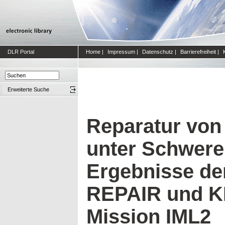
DLR Portal
Home
|
Impressum
|
Datenschutz
|
Barrierefreiheit
|
Erweiterte Suche
Reparatur vo
unter Schwerel
Ergebnisse de
REPAIR und K
Mission IML2