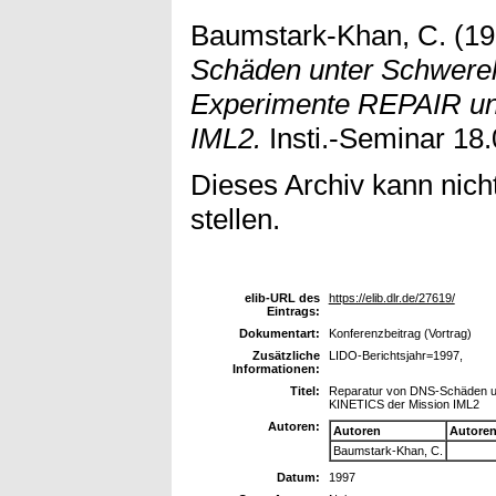
Baumstark-Khan, C.
(19
Schäden unter Schwerelo
Experimente REPAIR un
IML2.
Insti.-Seminar 18.
Dieses Archiv kann nicht
stellen.
elib-URL des
https://elib.dlr.de/27619/
Eintrags:
Dokumentart:
Konferenzbeitrag (Vortrag)
Zusätzliche
LIDO-Berichtsjahr=1997,
Informationen:
Titel:
Reparatur von DNS-Schäden un
KINETICS der Mission IML2
Autoren:
Autoren
Autore
Baumstark-Khan, C.
Datum:
1997