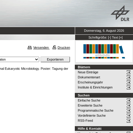
Donnerstag, 6. August 2026
Schriftgröße:
[-]
Text
[+]
Versenden
Drucken
Blättern
rnal Eukaryotic Microbiology. Poster: Tagung der
Neue Einträge
Dokumentenart
Erscheinungsjahr
Institute & Einrichtungen
Suchen
Einfache Suche
Erweiterte Suche
Programmatische Suche
Vordefinierte Suche
RSS-Feed
Hilfe & Kontakt