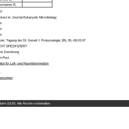
ormanns R,
97
tract in: Journal Eukaryotic Microbiology
in
in
in
ter: Tagung der Dt. Gesell. f. Protozoologie, BN, 05.-08.03.97
CHT SPEZIFIZIERT
ine Zuordnung
ln-Porz
titut für Luft- und Raumfahrtmedizin
s
 anzeigen
hrt (DLR). Alle Rechte vorbehalten.