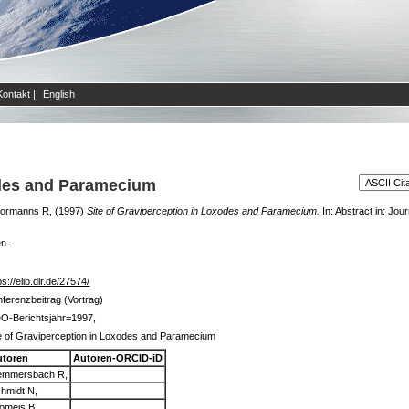
Kontakt
|
English
odes and Paramecium
ormanns R,
(1997)
Site of Graviperception in Loxodes and Paramecium.
In: Abstract in: Jou
en.
ps://elib.dlr.de/27574/
ferenzbeitrag (Vortrag)
O-Berichtsjahr=1997,
e of Graviperception in Loxodes and Paramecium
utoren
Autoren-ORCID-iD
emmersbach R,
hmidt N,
omeis B,