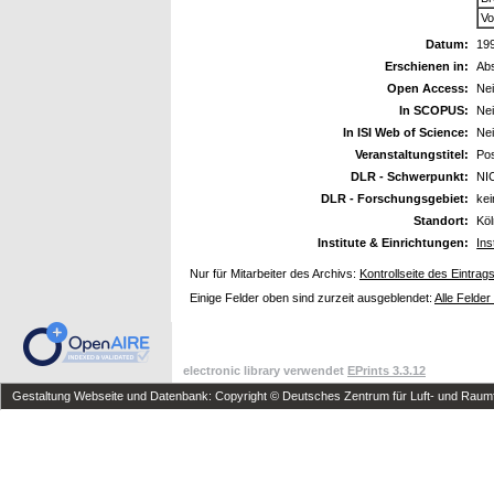
Vo
Datum:
19
Erschienen in:
Abs
Open Access:
Ne
In SCOPUS:
Ne
In ISI Web of Science:
Ne
Veranstaltungstitel:
Pos
DLR - Schwerpunkt:
NI
DLR - Forschungsgebiet:
ke
Standort:
Kö
Institute & Einrichtungen:
Ins
Nur für Mitarbeiter des Archivs:
Kontrollseite des Eintrag
Einige Felder oben sind zurzeit ausgeblendet:
Alle Felder
electronic library verwendet
EPrints 3.3.12
Gestaltung Webseite und Datenbank: Copyright © Deutsches Zentrum für Luft- und Raumfa