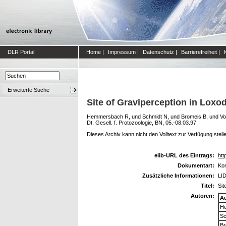
DLR Portal
Home
|
Impressum
|
Datenschutz
|
Barrierefreiheit
|
Erweiterte Suche
Site of Graviperception in Lox
Hemmersbach R,
und
Schmidt N,
und
Bromeis B,
und
Vo
Dt. Gesell. f. Protozoologie, BN, 05.-08.03.97.
Dieses Archiv kann nicht den Volltext zur Verfügung stell
elib-URL des Eintrags:
htt
Dokumentart:
Kon
Zusätzliche Informationen:
LID
Titel:
Sit
Autoren:
A
H
Sc
Br