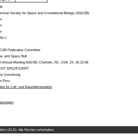
96
rican Society for Space and Gravitational Biology (ASGSB)
in
in
in
,No.1
-
GSB Publication Committee
v. and Space Bull.
h Annual Meeting ASGSB, Charlotte, NC, USA, 23.-26.10.96
CHT SPEZIFIZIERT
ine Zuordnung
ln-Porz
titut für Luft- und Raumfahrtmedizin
s
 anzeigen
hrt (DLR). Alle Rechte vorbehalten.