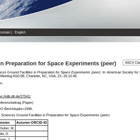
Kontakt
|
English
 in Preparation for Space Experiments (peer)
nces Ground Facilities in Preparation for Space Experiments (peer).
In: American Society for
 Meeting ASGSB, Charlotte, NC, USA, 23.-26.10.96.
en.
ps://elib.dlr.de/27541/
ferenzbeitrag (Paper)
O-Berichtsjahr=1996,
e Sciences Ground Facilities in Preparation for Space Experiments (peer)
utoren
Autoren-ORCID-iD
huber, M.
ibt, D.
nge, J.