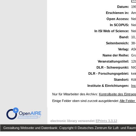
Datum:
19
Erschienen in:
Ame
Open Access:
Ne
In SCOPUS:
Ne
In ISI Web of Science:
Ne
Band:
10
Seitenbereich:
38
Verlag:
AS
Name der Reihe:
Gra
Veranstaltungstitel:
12t
DLR - Schwerpunkt:
NI
DLR - Forschungsgebiet:
ke
Standort:
Kö
Institute & Einrichtungen:
Ins
Nur für Mitarbeiter des Archivs:
Kontrollseite des Eintrag
Einige Felder oben sind zurzeit ausgeblendet:
Alle Felder
electronic library verwendet
EPrints 3.3.12
Gestaltung Webseite und Datenbank: Copyright © Deutsches Zentrum für Luft- und Raumfa