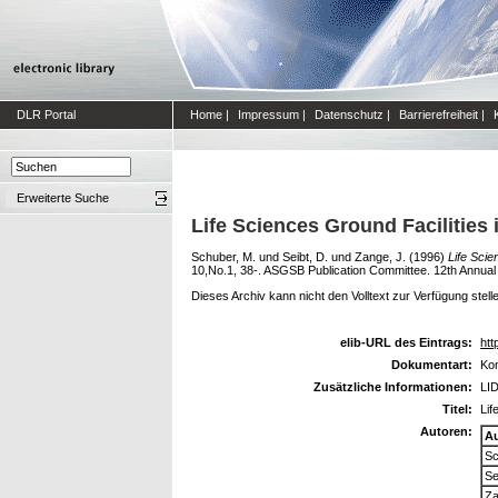
DLR Portal
Home
|
Impressum
|
Datenschutz
|
Barrierefreiheit
|
Erweiterte Suche
Life Sciences Ground Facilities
Schuber, M.
und
Seibt, D.
und
Zange, J.
(1996)
Life Scie
10,No.1, 38-. ASGSB Publication Committee. 12th Annual
Dieses Archiv kann nicht den Volltext zur Verfügung stell
elib-URL des Eintrags:
htt
Dokumentart:
Kon
Zusätzliche Informationen:
LID
Titel:
Lif
Autoren:
A
Sc
Se
Za