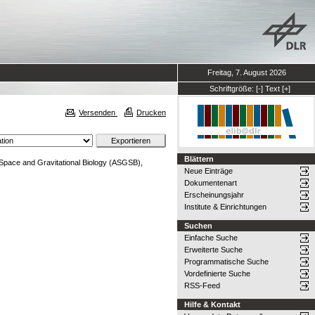
Freitag, 7. August 2026
Schriftgröße:
[-]
Text
[+]
Versenden
Drucken
Blättern
 Space and Gravitational Biology (ASGSB),
Neue Einträge
Dokumentenart
Erscheinungsjahr
Institute & Einrichtungen
Suchen
Einfache Suche
Erweiterte Suche
Programmatische Suche
Vordefinierte Suche
RSS-Feed
Hilfe & Kontakt