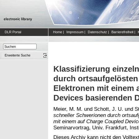
DLR Portal
Home
|
Impressum
|
Datenschutz
|
Barrierefreiheit
|
Erweiterte Suche
Klassifizierung einzel
durch ortsaufgelösten
Elektronen mit einem
Devices basierenden 
Meier, M. M.
und
Schott, J. U.
und
S
schneller Schwerionen durch ortsau
mit einem auf Charge Coupled Devic
Seminarvortrag, Univ. Frankfurt, Inst
Dieses Archiv kann nicht den Volltext