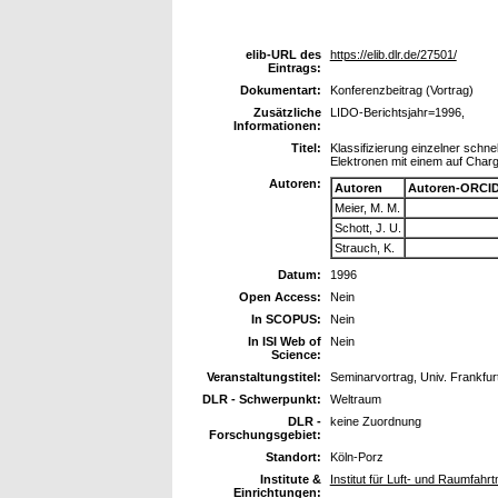
elib-URL des
https://elib.dlr.de/27501/
Eintrags:
Dokumentart:
Konferenzbeitrag (Vortrag)
Zusätzliche
LIDO-Berichtsjahr=1996,
Informationen:
Titel:
Klassifizierung einzelner schn
Elektronen mit einem auf Cha
Autoren:
Autoren
Autoren-ORCID
Meier, M. M.
Schott, J. U.
Strauch, K.
Datum:
1996
Open Access:
Nein
In SCOPUS:
Nein
In ISI Web of
Nein
Science:
Veranstaltungstitel:
Seminarvortrag, Univ. Frankfurt,
DLR - Schwerpunkt:
Weltraum
DLR -
keine Zuordnung
Forschungsgebiet:
Standort:
Köln-Porz
Institute &
Institut für Luft- und Raumfahr
Einrichtungen: