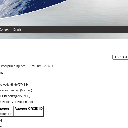
Kontakt
|
English
sueberpruefung des FF-ME am 12.06.96.
en.
ps://elib.dlr.de/27483/
ferenzbeitrag (Vortrag)
O-Berichtsjahr=1996,
 Biofilm zur Biosensorik
utoren
Autoren-ORCID-iD
ttberg, P.
96
in