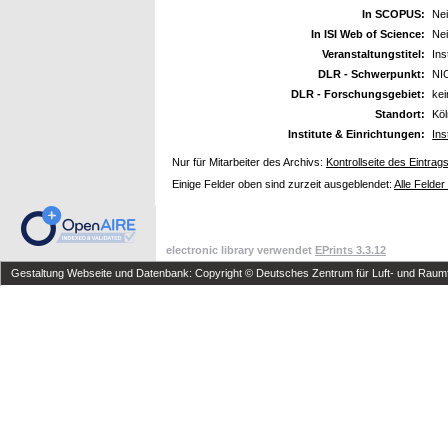
In SCOPUS:
Ne
In ISI Web of Science:
Ne
Veranstaltungstitel:
Ins
DLR - Schwerpunkt:
NI
DLR - Forschungsgebiet:
ke
Standort:
Kö
Institute & Einrichtungen:
Ins
Nur für Mitarbeiter des Archivs:
Kontrollseite des Eintrag
Einige Felder oben sind zurzeit ausgeblendet:
Alle Felder
electronic library verwendet
EPrints 3.3.12
Gestaltung Webseite und Datenbank: Copyright © Deutsches Zentrum für Luft- und Raumfa