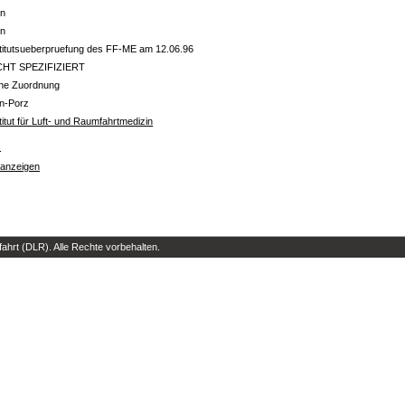
in
in
titutsueberpruefung des FF-ME am 12.06.96
CHT SPEZIFIZIERT
ine Zuordnung
ln-Porz
titut für Luft- und Raumfahrtmedizin
s
 anzeigen
hrt (DLR). Alle Rechte vorbehalten.