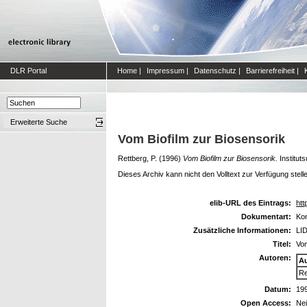
DLR Portal
Home
|
Impressum
|
Datenschutz
|
Barrierefreiheit
|
Erweiterte Suche
Vom Biofilm zur Biosensorik
Rettberg, P.
(1996)
Vom Biofilm zur Biosensorik.
Institut
Dieses Archiv kann nicht den Volltext zur Verfügung stell
elib-URL des Eintrags:
htt
Dokumentart:
Kon
Zusätzliche Informationen:
LID
Titel:
Vom
Autoren:
A
Re
Datum:
19
Open Access:
Ne