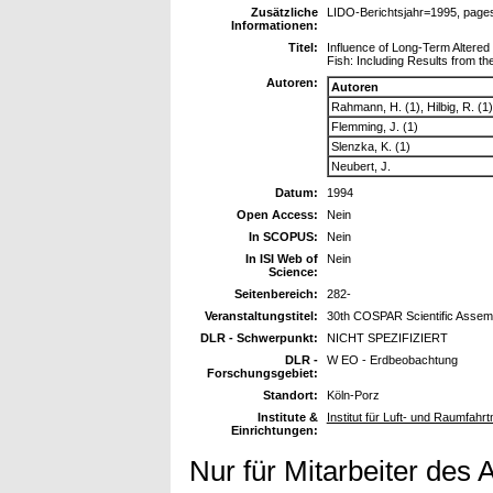
Zusätzliche
LIDO-Berichtsjahr=1995, page
Informationen:
Titel:
Influence of Long-Term Altered
Fish: Including Results from 
Autoren:
Autoren
Rahmann, H. (1), Hilbig, R. (1)
Flemming, J. (1)
Slenzka, K. (1)
Neubert, J.
Datum:
1994
Open Access:
Nein
In SCOPUS:
Nein
In ISI Web of
Nein
Science:
Seitenbereich:
282-
Veranstaltungstitel:
30th COSPAR Scientific Assemb
DLR - Schwerpunkt:
NICHT SPEZIFIZIERT
DLR -
W EO - Erdbeobachtung
Forschungsgebiet:
Standort:
Köln-Porz
Institute &
Institut für Luft- und Raumfahr
Einrichtungen:
Nur für Mitarbeiter des 