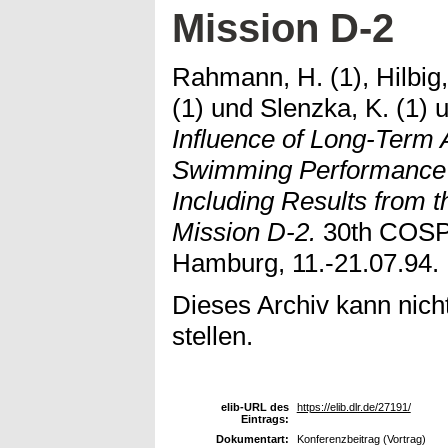
Mission D-2
Rahmann, H. (1), Hilbig,
(1)
und
Slenzka, K. (1)
u
Influence of Long-Term A
Swimming Performance o
Including Results from
Mission D-2.
30th COSPA
Hamburg, 11.-21.07.94.
Dieses Archiv kann nicht
stellen.
elib-URL des
https://elib.dlr.de/27191/
Eintrags:
Dokumentart:
Konferenzbeitrag (Vortrag)