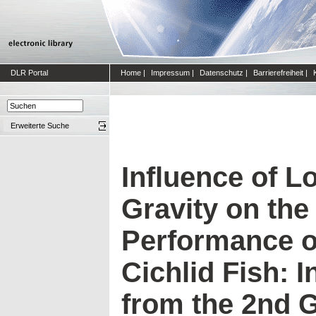
DLR Portal
Home
|
Impressum
|
Datenschutz
|
Barrierefreiheit
|
Erweiterte Suche
Influence of L
Gravity on th
Performance o
Cichlid Fish: 
from the 2nd 