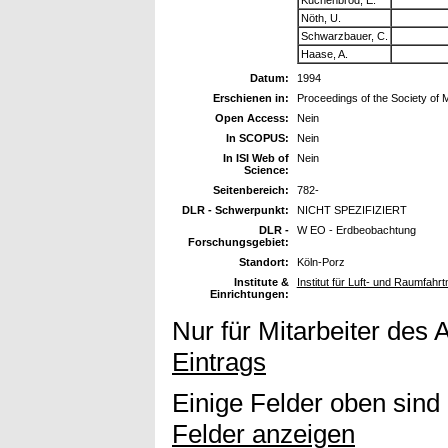
Nöth, U.
Schwarzbauer, C.
Haase, A.
Datum:
1994
Erschienen in:
Proceedings of the Society of
Open Access:
Nein
In SCOPUS:
Nein
In ISI Web of
Nein
Science:
Seitenbereich:
782-
DLR - Schwerpunkt:
NICHT SPEZIFIZIERT
DLR -
W EO - Erdbeobachtung
Forschungsgebiet:
Standort:
Köln-Porz
Institute &
Institut für Luft- und Raumfahr
Einrichtungen:
Nur für Mitarbeiter des 
Eintrags
Einige Felder oben sind
Felder anzeigen