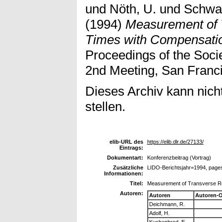
und
Nöth, U.
und
Schwar
(1994)
Measurement of 
Times with Compensation
Proceedings of the Soci
2nd Meeting, San Franc
Dieses Archiv kann nicht
stellen.
elib-URL des
https://elib.dlr.de/27133/
Eintrags:
Dokumentart:
Konferenzbeitrag (Vortrag)
Zusätzliche
LIDO-Berichtsjahr=1994, page
Informationen:
Titel:
Measurement of Transverse Rel
Autoren:
Autoren
Autoren-
Deichmann, R.
Adolf, H.
Kuchenbrod, E.