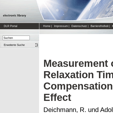
DLR Portal
Home
|
Impressum
|
Datenschutz
|
Barrierefreiheit
|
Erweiterte Suche
Measurement o
Relaxation Ti
Compensation 
Effect
Deichmann, R.
und
Adol