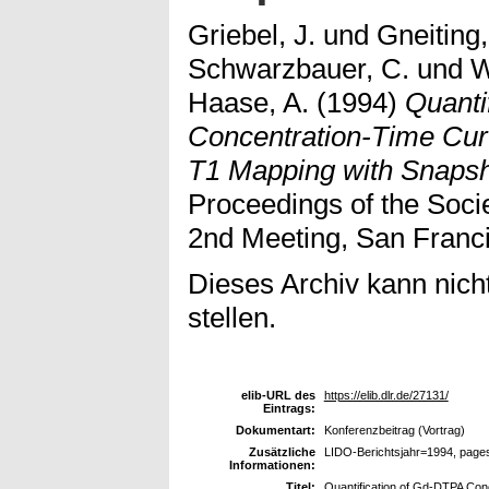
Griebel, J.
und
Gneiting,
Schwarzbauer, C.
und
W
Haase, A.
(1994)
Quanti
Concentration-Time Cur
T1 Mapping with Snaps
Proceedings of the Soci
2nd Meeting, San Franc
Dieses Archiv kann nicht
stellen.
elib-URL des
https://elib.dlr.de/27131/
Eintrags:
Dokumentart:
Konferenzbeitrag (Vortrag)
Zusätzliche
LIDO-Berichtsjahr=1994, page
Informationen:
Titel:
Quantification of Gd-DTPA Con