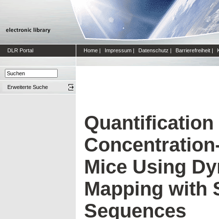
DLR Portal
Home
|
Impressum
|
Datenschutz
|
Barrierefreiheit
|
Erweiterte Suche
Quantificatio
Concentration
Mice Using Dy
Mapping with
Sequences