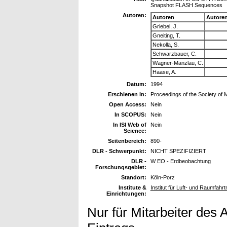
Snapshot FLASH Sequences
Autoren:
Autoren
Autore
Griebel, J.
Gneiting, T.
Nekolla, S.
Schwarzbauer, C.
Wagner-Manzlau, C.
Haase, A.
Datum:
1994
Erschienen in:
Proceedings of the Society of
Open Access:
Nein
In SCOPUS:
Nein
In ISI Web of
Nein
Science:
Seitenbereich:
890-
DLR - Schwerpunkt:
NICHT SPEZIFIZIERT
DLR -
W EO - Erdbeobachtung
Forschungsgebiet:
Standort:
Köln-Porz
Institute &
Institut für Luft- und Raumfahr
Einrichtungen:
Nur für Mitarbeiter des 