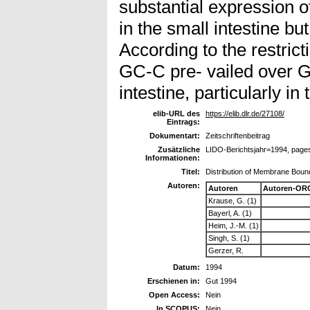
substantial expression 
in the small intestine bu
According to the restric
GC-C pre- vailed over 
intestine, particularly i
elib-URL des
https://elib.dlr.de/27108/
Eintrags:
Dokumentart:
Zeitschriftenbeitrag
Zusätzliche
LIDO-Berichtsjahr=1994, page
Informationen:
Titel:
Distribution of Membrane Boun
Autoren:
Autoren
Autoren-ORC
Krause, G. (1)
Bayerl, A. (1)
Heim, J.-M. (1)
Singh, S. (1)
Gerzer, R.
Datum:
1994
Erschienen in:
Gut 1994
Open Access:
Nein
In SCOPUS:
Nein