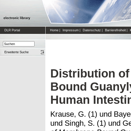
DLR Portal
Home
|
Impressum
|
Datenschutz
|
Barrierefreiheit
|
Erweiterte Suche
Distribution 
Bound Guanyly
Human Intesti
Krause, G. (1)
und
Bayer
und
Singh, S. (1)
und
Ge