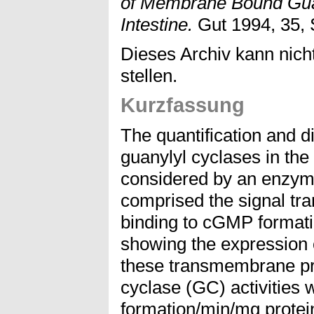
of Membrane Bound Gua
Intestine.
Gut 1994, 35, 
Dieses Archiv kann nicht
stellen.
Kurzfassung
The quantification and di
guanylyl cyclases in th
considered by an enzym
comprised the signal tr
binding to cGMP formatio
showing the expression of
these transmembrane pro
cyclase (GC) activities
formation/min/mg protei