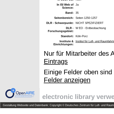
In ISI Web of
Ja
Science:
Band:
35
Seitenbereich:
Seiten 1250-1257
DLR - Schwerpunkt:
NICHT SPEZIFIZIERT
DLR -
W EO - Erdbeobachtung
Forschungsgebiet:
Standort:
Köln-Porz
Institute &
Institut für Luft- und Raumfahr
Einrichtungen:
Nur für Mitarbeiter des 
Eintrags
Einige Felder oben sind
Felder anzeigen
electronic library ver
Gestaltung Webseite und Datenbank: Copyright © Deutsches Zentrum für Luft- und Raumfa