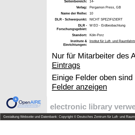
Seitenbereich:
14-
Verlag:
Pergamon Press, GB
Name der Reihe:
10
DLR - Schwerpunkt:
NICHT SPEZIFIZIERT
DLR -
W EO - Erdbeobachtung
Forschungsgebiet:
Standort:
Köln-Porz
Institute &
Institut für Luft- und Raumfahr
Einrichtungen:
Nur für Mitarbeiter des 
Eintrags
Einige Felder oben sind
Felder anzeigen
electronic library ver
Gestaltung Webseite und Datenbank: Copyright © Deutsches Zentrum für Luft- und Raumfa