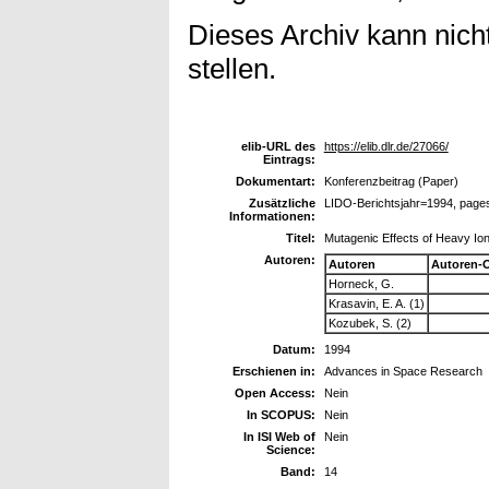
Dieses Archiv kann nicht
stellen.
elib-URL des
https://elib.dlr.de/27066/
Eintrags:
Dokumentart:
Konferenzbeitrag (Paper)
Zusätzliche
LIDO-Berichtsjahr=1994, page
Informationen:
Titel:
Mutagenic Effects of Heavy Ion
Autoren:
Autoren
Autoren-
Horneck, G.
Krasavin, E. A. (1)
Kozubek, S. (2)
Datum:
1994
Erschienen in:
Advances in Space Research
Open Access:
Nein
In SCOPUS:
Nein
In ISI Web of
Nein
Science:
Band:
14