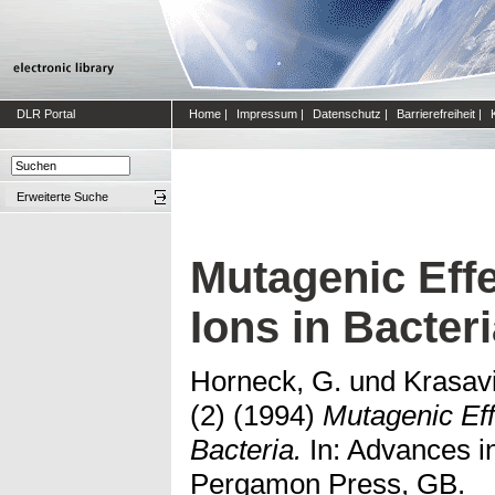
DLR Portal
Home
|
Impressum
|
Datenschutz
|
Barrierefreiheit
|
Erweiterte Suche
Mutagenic Eff
Ions in Bacter
Horneck, G.
und
Krasavi
(2)
(1994)
Mutagenic Eff
Bacteria.
In: Advances i
Pergamon Press, GB.