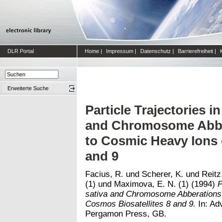
DLR Portal
Home
|
Impressum
|
Datenschutz
|
Barrierefreiheit
|
Erweiterte Suche
Particle Trajectories i
and Chromosome Abbe
to Cosmic Heavy Ions 
and 9
Facius, R.
und
Scherer, K.
und
Reitz
(1)
und
Maximova, E. N. (1)
(1994)
P
sativa and Chromosome Abberations
Cosmos Biosatellites 8 and 9.
In: Ad
Pergamon Press, GB.