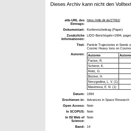
Dieses Archiv kann nicht den Volltext
elib-URL des
https://elib.dlr.de/27062/
Eintrags:
Dokumentart:
Konferenzbeitrag (Paper)
Zusätzliche
LIDO-Berichtsjahr=1994, page
Informationen:
Titel:
Particle Trajectories in Seeds
Cosmic Heavy Ions on Cosmos B
Autoren:
Autoren
Autore
Facius, R.
Scherer, K.
Reitz, G.
Bücker, H.
Nevzgodina, L. V. (1)
Maximova, E. N. (1)
Datum:
1994
Erschienen in:
Advances in Space Research
Open Access:
Nein
In SCOPUS:
Nein
In ISI Web of
Nein
Science:
Band:
14