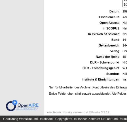
Bü
Datum:
19
Erschienen in:
Ad
Open Access:
Ne
In SCOPUS:
Ne
In ISI Web of Science:
Ne
Band:
14
Seitenbereich:
14
Verlag:
Pe
Name der Reihe:
10
DLR - Schwerpunkt:
NI
DLR - Forschungsgebiet:
W 
Standort:
Kö
Institute & Einrichtungen:
Ins
Nur für Mitarbeiter des Archivs:
Kontrollseite des Eintrag
Einige Felder oben sind zurzeit ausgeblendet:
Alle Felder
electronic library verwendet
EPrints 3.3.12
Gestaltung Webseite und Datenbank: Copyright © Deutsches Zentrum für Luft- und Raumfa