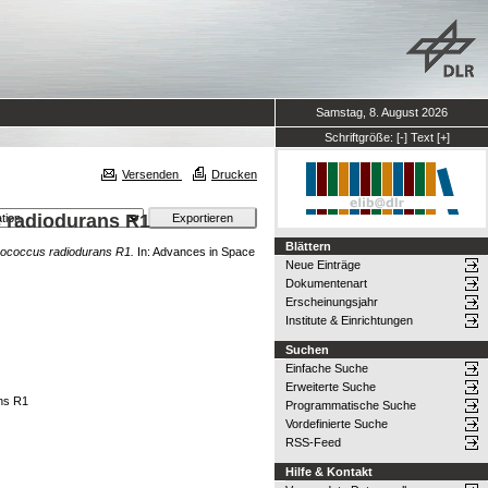
Samstag, 8. August 2026
Schriftgröße:
[-]
Text
[+]
Versenden
Drucken
s radiodurans R1
Blättern
inococcus radiodurans R1.
In: Advances in Space
Neue Einträge
Dokumentenart
Erscheinungsjahr
Institute & Einrichtungen
Suchen
Einfache Suche
Erweiterte Suche
ans R1
Programmatische Suche
Vordefinierte Suche
RSS-Feed
Hilfe & Kontakt