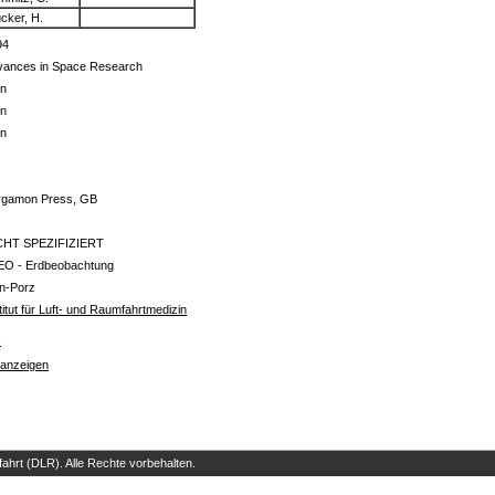
cker, H.
94
vances in Space Research
in
in
in
-
rgamon Press, GB
CHT SPEZIFIZIERT
EO - Erdbeobachtung
ln-Porz
titut für Luft- und Raumfahrtmedizin
s
 anzeigen
hrt (DLR). Alle Rechte vorbehalten.