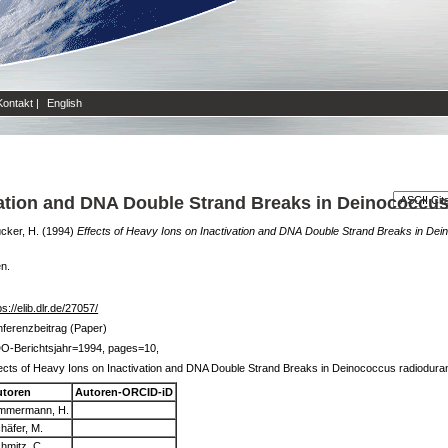
Kontakt
|
English
ivation and DNA Double Strand Breaks in Deinococcu
cker, H.
(1994)
Effects of Heavy Ions on Inactivation and DNA Double Strand Breaks in De
en.
ps://elib.dlr.de/27057/
ferenzbeitrag (Paper)
DO-Berichtsjahr=1994, pages=10,
ects of Heavy Ions on Inactivation and DNA Double Strand Breaks in Deinococcus radiodur
utoren
Autoren-ORCID-iD
mmermann, H.
häfer, M.
hmitz, C.