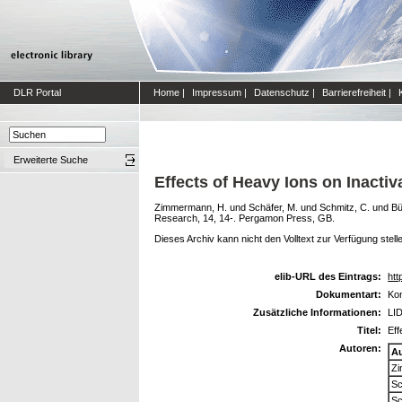
DLR Portal
Home
|
Impressum
|
Datenschutz
|
Barrierefreiheit
|
Erweiterte Suche
Effects of Heavy Ions on Inact
Zimmermann, H.
und
Schäfer, M.
und
Schmitz, C.
und
Bü
Research, 14, 14-. Pergamon Press, GB.
Dieses Archiv kann nicht den Volltext zur Verfügung stell
elib-URL des Eintrags:
htt
Dokumentart:
Kon
Zusätzliche Informationen:
LI
Titel:
Eff
Autoren:
A
Zi
Sc
Sc