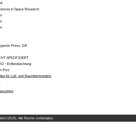
94
vances in Space Research
in
in
in
-
rgamon Press, GB
CHT SPEZIFIZIERT
EO - Erdbeobachtung
ln-Porz
titut für Luft- und Raumfahrtmedizin
s
 anzeigen
hrt (DLR). Alle Rechte vorbehalten.