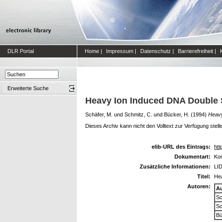
DLR Portal
Home
|
Impressum
|
Datenschutz
|
Barrierefreiheit
|
Erweiterte Suche
Heavy Ion Induced DNA Double St
Schäfer, M.
und
Schmitz, C.
und
Bücker, H.
(1994)
Heavy
Dieses Archiv kann nicht den Volltext zur Verfügung stell
elib-URL des Eintrags:
htt
Dokumentart:
Kon
Zusätzliche Informationen:
LI
Titel:
Hea
Autoren:
A
Sc
Sc
Bü