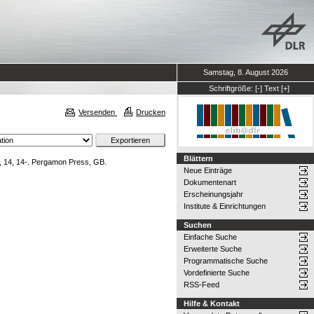
Samstag, 8. August 2026
Schriftgröße:
[-]
Text
[+]
Versenden
Drucken
Blättern
 14, 14-. Pergamon Press, GB.
Neue Einträge
Dokumentenart
Erscheinungsjahr
Institute & Einrichtungen
Suchen
Einfache Suche
Erweiterte Suche
Programmatische Suche
Vordefinierte Suche
RSS-Feed
Hilfe & Kontakt