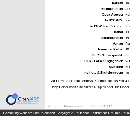
Datum:
19
Erschienen in:
Ad
Open Access:
Ne
In SCOPUS:
Ne
In ISI Web of Science:
Ne
Band:
14
Seitenbereich:
14
Verlag:
Pe
Name der Reihe:
10
DLR - Schwerpunkt:
NI
DLR - Forschungsgebiet:
W 
Standort:
Kö
Institute & Einrichtungen:
Ins
Nur für Mitarbeiter des Archivs:
Kontrollseite des Eintrag
Einige Felder oben sind zurzeit ausgeblendet:
Alle Felder
electronic library verwendet
EPrints 3.3.12
Gestaltung Webseite und Datenbank: Copyright © Deutsches Zentrum für Luft- und Raumfa