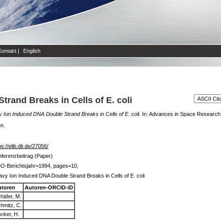
Kontakt
|
English
rand Breaks in Cells of E. coli
 Ion Induced DNA Double Strand Breaks in Cells of E. coli.
In: Advances in Space Research,
en.
ps://elib.dlr.de/27056/
ferenzbeitrag (Paper)
DO-Berichtsjahr=1994, pages=10,
vy Ion Induced DNA Double Strand Breaks in Cells of E. coli
utoren
Autoren-ORCID-iD
häfer, M.
hmitz, C.
cker, H.