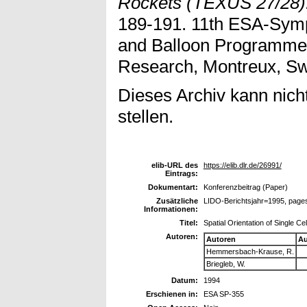
Rockets (TEXUS 27/28)
189-191. 11th ESA-Sym
and Balloon Programme
Research, Montreux, Swi
Dieses Archiv kann nicht
stellen.
elib-URL des
https://elib.dlr.de/26991/
Eintrags:
Dokumentart:
Konferenzbeitrag (Paper)
Zusätzliche
LIDO-Berichtsjahr=1995, page
Informationen:
Titel:
Spatial Orientation of Single 
Autoren:
Autoren
Au
Hemmersbach-Krause, R.
Briegleb, W.
Datum:
1994
Erschienen in:
ESA SP-355