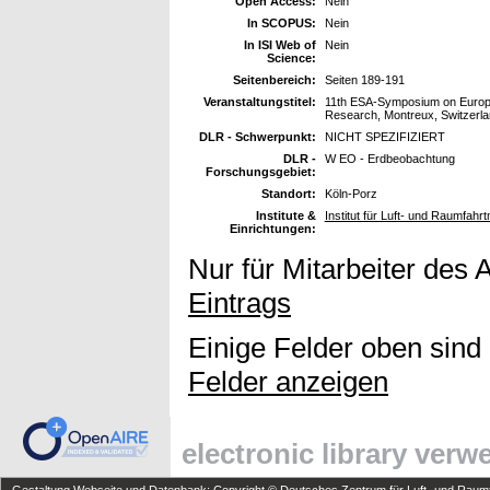
Open Access:
Nein
In SCOPUS:
Nein
In ISI Web of
Nein
Science:
Seitenbereich:
Seiten 189-191
Veranstaltungstitel:
11th ESA-Symposium on Europ
Research, Montreux, Switzerla
DLR - Schwerpunkt:
NICHT SPEZIFIZIERT
DLR -
W EO - Erdbeobachtung
Forschungsgebiet:
Standort:
Köln-Porz
Institute &
Institut für Luft- und Raumfahr
Einrichtungen:
Nur für Mitarbeiter des 
Eintrags
Einige Felder oben sind
Felder anzeigen
electronic library ver