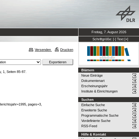
Freitag, 7. August 2026
Schriftgröße:
[-]
Text
[+]
Versenden
Drucken
Blättern
, 1, Seiten 85-87.
Neue Einträge
Dokumentenart
Erscheinungsjahr
Institute & Einrichtungen
Suchen
-Berichtsjahr=1995, pages=3,
Einfache Suche
Erweiterte Suche
Programmatische Suche
Vordefinierte Suche
RSS-Feed
Hilfe & Kontakt