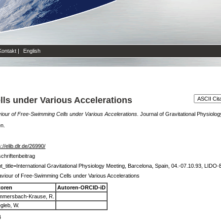
Kontakt
|
English
ls under Various Accelerations
iour of Free-Swimming Cells under Various Accelerations.
Journal of Gravitational Physiology
en.
s://elib.dlr.de/26990/
schriftenbeitrag
t_title=International Gravitational Physiology Meeting, Barcelona, Spain, 04.-07.10.93, LIDO
viour of Free-Swimming Cells under Various Accelerations
toren
Autoren-ORCID-iD
mersbach-Krause, R.
egleb, W.
4