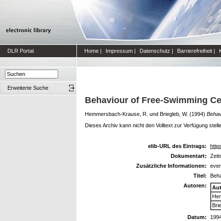
DLR Portal
Home
|
Impressum
|
Datenschutz
|
Barrierefreiheit
|
Erweiterte Suche
Behaviour of Free-Swimming Cel
Hemmersbach-Krause, R.
und
Briegleb, W.
(1994)
Behav
Dieses Archiv kann nicht den Volltext zur Verfügung stell
elib-URL des Eintrags:
http
Dokumentart:
Zeit
Zusätzliche Informationen:
even
Titel:
Beha
Autoren:
Au
Hem
Bri
Datum:
199