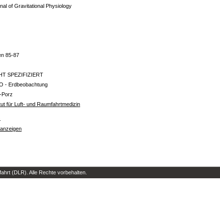
nal of Gravitational Physiology
n
n
en 85-87
HT SPEZIFIZIERT
O - Erdbeobachtung
-Porz
itut für Luft- und Raumfahrtmedizin
s
 anzeigen
hrt (DLR). Alle Rechte vorbehalten.