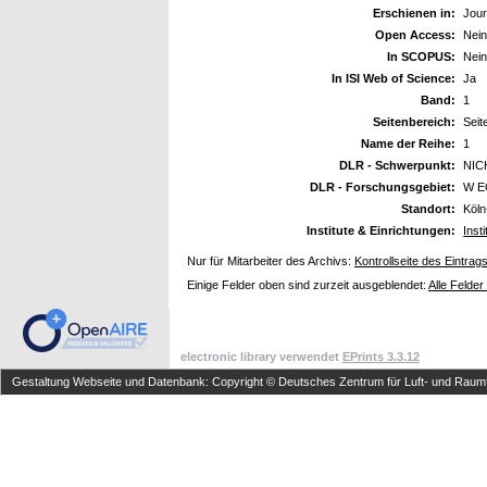
Erschienen in:
Jour
Open Access:
Nei
In SCOPUS:
Nei
In ISI Web of Science:
Ja
Band:
1
Seitenbereich:
Seit
Name der Reihe:
1
DLR - Schwerpunkt:
NIC
DLR - Forschungsgebiet:
W E
Standort:
Köln
Institute & Einrichtungen:
Inst
Nur für Mitarbeiter des Archivs:
Kontrollseite des Eintrag
Einige Felder oben sind zurzeit ausgeblendet:
Alle Felder
electronic library verwendet
EPrints 3.3.12
Gestaltung Webseite und Datenbank: Copyright © Deutsches Zentrum für Luft- und Raumfa