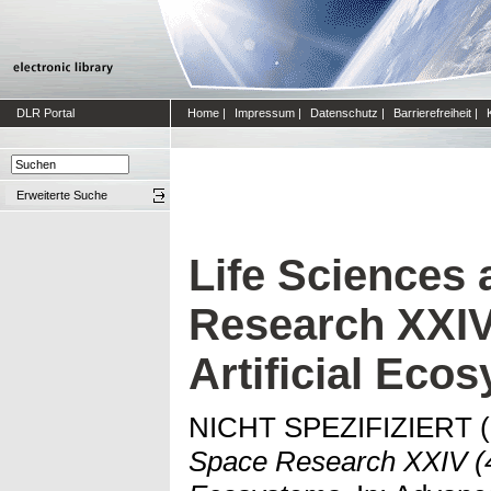
DLR Portal
Home
|
Impressum
|
Datenschutz
|
Barrierefreiheit
|
Erweiterte Suche
Life Sciences
Research XXIV 
Artificial Eco
NICHT SPEZIFIZIERT 
Space Research XXIV (4):