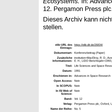
Ecosystems.
In: Advanc
12. Pergamon Press plc,
Dieses Archiv kann nicht
stellen.
elib-URL des
https://elib.dlr.de/26834/
Eintrags:
Dokumentart:
Konferenzbeitrag (Paper)
Zusätzliche
institution=MacElroy, R. D.; Ave
Informationen:
E. H., LIDO-Berichtsjahr=1993,
Titel:
Life Sciences and Space Resear
Datum:
1991
Erschienen in:
Advances in Space Research
Open Access:
Nein
In SCOPUS:
Nein
In ISI Web of
Nein
Science:
Band:
Vol. 12
Verlag:
Pergamon Press plc, Oxford, U
Name der Reihe:
No. 5