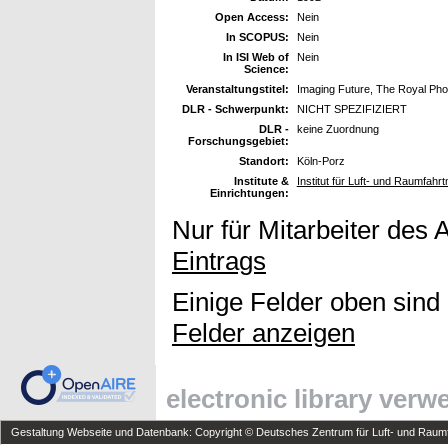
Open Access:
Nein
In SCOPUS:
Nein
In ISI Web of
Nein
Science:
Veranstaltungstitel:
Imaging Future, The Royal Phot
DLR - Schwerpunkt:
NICHT SPEZIFIZIERT
DLR -
keine Zuordnung
Forschungsgebiet:
Standort:
Köln-Porz
Institute &
Institut für Luft- und Raumfahr
Einrichtungen:
Nur für Mitarbeiter des 
Eintrags
Einige Felder oben sind
Felder anzeigen
electronic library ver
Gestaltung Webseite und Datenbank: Copyright © Deutsches Zentrum für Luft- und Raumfa