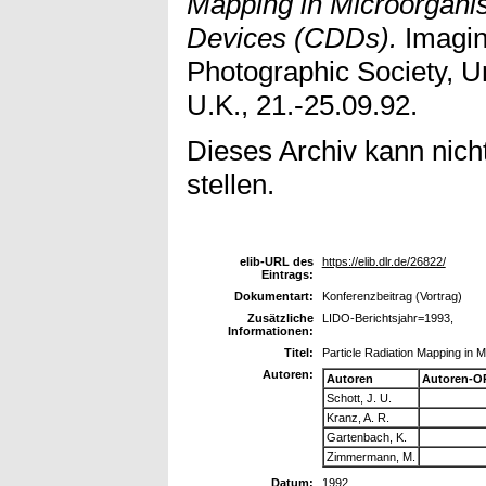
Mapping in Microorgani
Devices (CDDs).
Imagin
Photographic Society, U
U.K., 21.-25.09.92.
Dieses Archiv kann nicht
stellen.
elib-URL des
https://elib.dlr.de/26822/
Eintrags:
Dokumentart:
Konferenzbeitrag (Vortrag)
Zusätzliche
LIDO-Berichtsjahr=1993,
Informationen:
Titel:
Particle Radiation Mapping in
Autoren:
Autoren
Autoren-O
Schott, J. U.
Kranz, A. R.
Gartenbach, K.
Zimmermann, M.
Datum:
1992