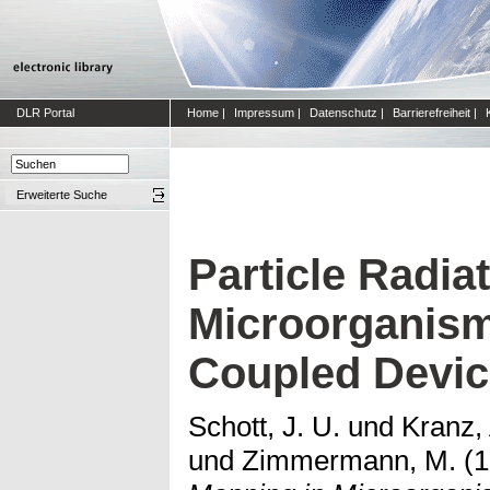
DLR Portal
Home
|
Impressum
|
Datenschutz
|
Barrierefreiheit
|
Erweiterte Suche
Particle Radia
Microorganism
Coupled Devic
Schott, J. U.
und
Kranz, 
und
Zimmermann, M.
(1