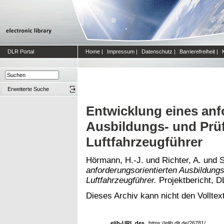
DLR Portal
Home
|
Impressum
|
Datenschutz
|
Barrierefreiheit
|
Erweiterte Suche
Entwicklung eines anf
Ausbildungs- und Prü
Luftfahrzeugführer
Hörmann, H.-J.
und
Richter, A.
und
S
anforderungsorientierten Ausbildung
Luftfahrzeugführer.
Projektbericht, D
Dieses Archiv kann nicht den Volltext
elib-URL des
https://elib.dlr.de/26781/