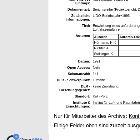
Eintrags:
Dokumentart:
Berichtsreihe (Projektbericht, 
Zusätzliche
LIDO-Berichtsjahr=1993,
Informationen:
Titel:
Entwicklung eines anforderung
Luftfahrzeugführer
Autoren:
Autoren
Autoren-OR
Hörmann, H.-J.
Richter, A.
Steininger, K.
Datum:
1991
Open Access:
Nein
Seitenanzahl:
141
DLR - Schwerpunkt:
Luftfahrt
DLR -
keine Zuordnung
Forschungsgebiet:
Standort:
Köln-Porz
Institute &
Institut für Luft- und Raumfahr
Einrichtungen:
Nur für Mitarbeiter des Archivs:
Kont
Einige Felder oben sind zurzeit ausg