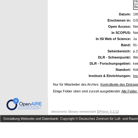
Ho
Bü
Datum:
19
Erschienen in:
GSI
Open Access:
Ne
In SCOPUS:
Ne
In ISI Web of Science:
Ja
Band:
91
Seitenbereich:
p.2
DLR - Schwerpunkt:
We
DLR - Forschungsgebiet:
ke
Standort:
Kö
Institute & Einrichtungen:
Ins
Nur für Mitarbeiter des Archivs:
Kontrollseite des Eintrag
Einige Felder oben sind zurzeit ausgeblendet:
Alle Felder
electronic library verwendet
EPrints 3.3.12
Gestaltung Webseite und Datenbank: Copyright © Deutsches Zentrum für Luft- und Raumfa