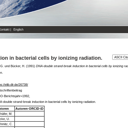
Kontakt
|
English
n in bacterial cells by ionizing radiation.
 G.
und
Bücker, H.
(1991)
DNA-double strand-break induction in bacterial cells by ionizing rad
en.
ps://elib.dlr.de/26738/
tschriftenbeitrag
O-Berichtsjahr=1992,
-double strand-break induction in bacterial cells by ionizing radiation.
utoren
Autoren-ORCID-iD
häfer, M.
cke, U.
hmitz, C.