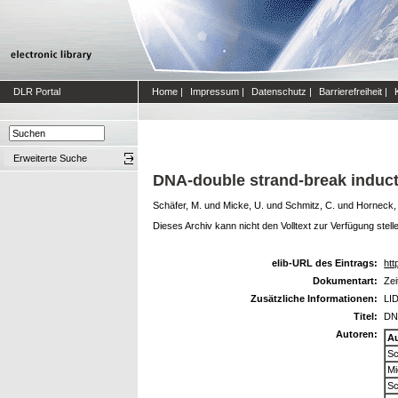
DLR Portal
Home
|
Impressum
|
Datenschutz
|
Barrierefreiheit
|
Erweiterte Suche
DNA-double strand-break inductio
Schäfer, M.
und
Micke, U.
und
Schmitz, C.
und
Horneck,
Dieses Archiv kann nicht den Volltext zur Verfügung stell
elib-URL des Eintrags:
htt
Dokumentart:
Zei
Zusätzliche Informationen:
LID
Titel:
DNA
Autoren:
A
Sc
Mi
Sc