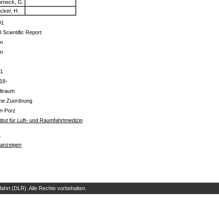
rneck, G.
cker, H.
91
 Scientific Report
in
in
-1
18-
ltraum
ine Zuordnung
ln-Porz
titut für Luft- und Raumfahrtmedizin
s
 anzeigen
hrt (DLR). Alle Rechte vorbehalten.