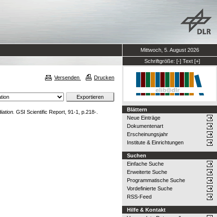
Mittwoch, 5. August 2026
Schriftgröße:
[-]
Text
[+]
Versenden
Drucken
Blättern
iation.
GSI Scientific Report, 91-1, p.218-.
Neue Einträge
Dokumentenart
Erscheinungsjahr
Institute & Einrichtungen
Suchen
Einfache Suche
Erweiterte Suche
Programmatische Suche
Vordefinierte Suche
RSS-Feed
Hilfe & Kontakt