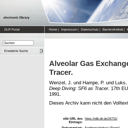
DLR Portal
Home
|
Impressum
|
Datenschutz
|
Barrierefreiheit
|
Erweiterte Suche
Alveolar Gas Exchange
Tracer.
Wenzel, J.
und
Hampe, P.
und
Luks, 
Deep Diving: SF6 as Tracer.
17th EUB
1991.
Dieses Archiv kann nicht den Volltext
elib-URL des
https://elib.dlr.de/26731/
Eintrags:
Dokumentart:
Konferenzbeitrag (Paper)