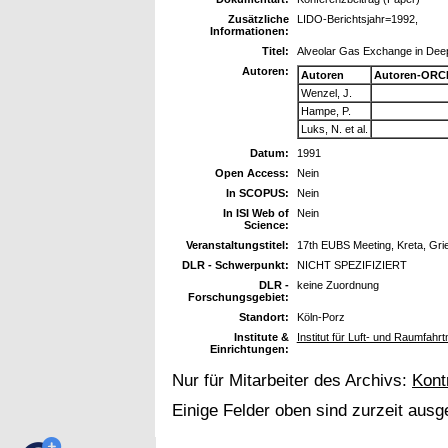
Zusätzliche
LIDO-Berichtsjahr=1992,
Informationen:
Titel:
Alveolar Gas Exchange in Deep
Autoren:
Autoren
Autoren-ORCI
Wenzel, J.
Hampe, P.
Luks, N. et al.
Datum:
1991
Open Access:
Nein
In SCOPUS:
Nein
In ISI Web of
Nein
Science:
Veranstaltungstitel:
17th EUBS Meeting, Kreta, Gri
DLR - Schwerpunkt:
NICHT SPEZIFIZIERT
DLR -
keine Zuordnung
Forschungsgebiet:
Standort:
Köln-Porz
Institute &
Institut für Luft- und Raumfahr
Einrichtungen:
Nur für Mitarbeiter des Archivs:
Kont
Einige Felder oben sind zurzeit ausg