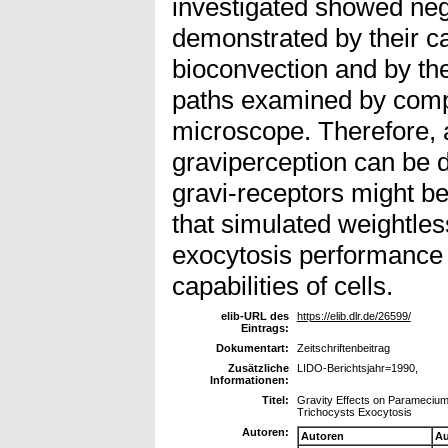
investigated showed neg
demonstrated by their ca
bioconvection and by th
paths examined by compu
microscope. Therefore, a
graviperception can be 
gravi-receptors might be
that simulated weightles
exocytosis performance 
capabilities of cells.
elib-URL des
https://elib.dlr.de/26599/
Eintrags:
Dokumentart:
Zeitschriftenbeitrag
Zusätzliche
LIDO-Berichtsjahr=1990,
Informationen:
Titel:
Gravity Effects on Paramecium 
Trichocysts Exocytosis
Autoren:
Autoren
Au