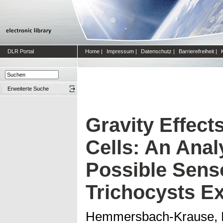
DLR Portal
Home
|
Impressum
|
Datenschutz
|
Barrierefreiheit
|
Erweiterte Suche
Gravity Effec
Cells: An Anal
Possible Sens
Trichocysts E
Hemmersbach-Krause, 