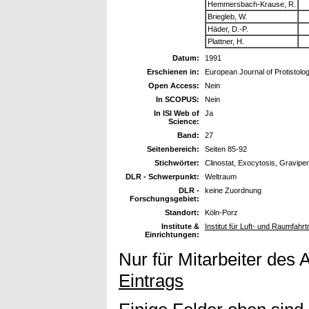
Hemmersbach-Krause, R.
Briegleb, W.
Häder, D.-P.
Plattner, H.
Datum:
1991
Erschienen in:
European Journal of Protistolo
Open Access:
Nein
In SCOPUS:
Nein
In ISI Web of
Ja
Science:
Band:
27
Seitenbereich:
Seiten 85-92
Stichwörter:
Clinostat, Exocytosis, Gravipe
DLR - Schwerpunkt:
Weltraum
DLR -
keine Zuordnung
Forschungsgebiet:
Standort:
Köln-Porz
Institute &
Institut für Luft- und Raumfahr
Einrichtungen:
Nur für Mitarbeiter des 
Eintrags