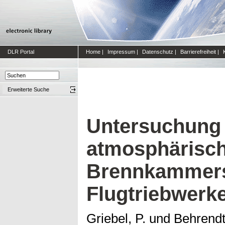
DLR Portal
Home
|
Impressum
|
Datenschutz
|
Barrierefreiheit
|
Erweiterte Suche
Untersuchung 
atmosphärisch
Brennkammers
Flugtriebwerk
Griebel, P.
und
Behrendt