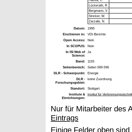
Lückerath, R.
Bergmann, V.
Stricker, W.
Zarzalis, N.
Datum:
1995
Erschienen in:
VDI-Berichte
Open Access:
Nein
In SCOPUS:
Nein
In ISI Web of
Ja
Science:
Band:
1193
Seitenbereich:
Seiten 589-596
DLR - Schwerpunkt:
Energie
DLR -
keine Zuordnung
Forschungsgebiet:
Standort:
Stuttgart
Institute &
Institut für Verbrennungstechni
Einrichtungen:
Nur für Mitarbeiter des 
Eintrags
Einige Felder oben sind