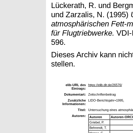
Lückerath, R.
und
Bergm
und
Zarzalis, N.
(1995)
atmosphärischen Fett-
für Flugtriebwerke.
VDI-B
596.
Dieses Archiv kann nicht
stellen.
elib-URL des
https://elib.dlr.de/26576/
Eintrags:
Dokumentart:
Zeitschriftenbeitrag
Zusätzliche
LIDO-Berichtsjahr=1995,
Informationen:
Titel:
Untersuchung eines atmosphär
Autoren:
Autoren
Autoren-ORCI
Griebel, P.
Behrendt, T.
Hassa, C.