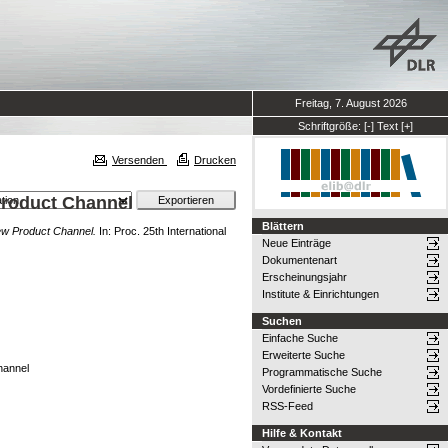
Freitag, 7. August 2026
Schriftgröße:
[-]
Text
[+]
Versenden
Drucken
Product Channel
Blättern
w Product Channel.
In: Proc. 25th International
Neue Einträge
Dokumentenart
Erscheinungsjahr
Institute & Einrichtungen
Suchen
Einfache Suche
Erweiterte Suche
hannel
Programmatische Suche
Vordefinierte Suche
RSS-Feed
Hilfe & Kontakt