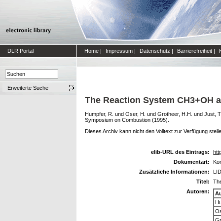
DLR Portal
Home
|
Impressum
|
Datenschutz
|
Barrierefreiheit
|
Erweiterte Suche
The Reaction System CH3+OH at
Humpfer, R.
und
Oser, H.
und
Grotheer, H.H.
und
Just, T
Symposium on Combustion (1995).
Dieses Archiv kann nicht den Volltext zur Verfügung stell
elib-URL des Eintrags:
htt
Dokumentart:
Kon
Zusätzliche Informationen:
LID
Titel:
Th
Autoren:
A
Hu
Os
Gr