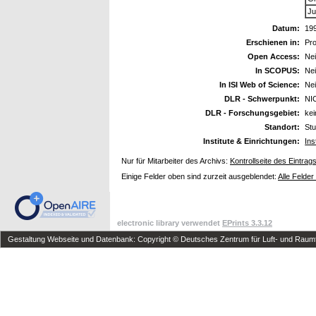
Ju
Datum:
19
Erschienen in:
Pro
Open Access:
Ne
In SCOPUS:
Ne
In ISI Web of Science:
Ne
DLR - Schwerpunkt:
NI
DLR - Forschungsgebiet:
ke
Standort:
Stu
Institute & Einrichtungen:
Ins
Nur für Mitarbeiter des Archivs:
Kontrollseite des Eintrag
Einige Felder oben sind zurzeit ausgeblendet:
Alle Felder
electronic library verwendet
EPrints 3.3.12
Gestaltung Webseite und Datenbank: Copyright © Deutsches Zentrum für Luft- und Raumfa