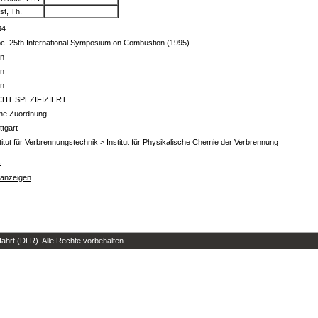
st, Th.
94
c. 25th International Symposium on Combustion (1995)
in
in
in
CHT SPEZIFIZIERT
ine Zuordnung
ttgart
titut für Verbrennungstechnik > Institut für Physikalische Chemie der Verbrennung
s
 anzeigen
hrt (DLR). Alle Rechte vorbehalten.