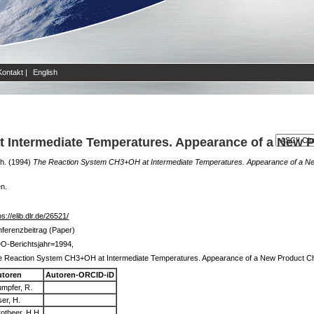
Kontakt
|
English
 Intermediate Temperatures. Appearance of a New 
h.
(1994)
The Reaction System CH3+OH at Intermediate Temperatures. Appearance of a Ne
en.
ps://elib.dlr.de/26521/
ferenzbeitrag (Paper)
O-Berichtsjahr=1994,
e Reaction System CH3+OH at Intermediate Temperatures. Appearance of a New Product C
utoren
Autoren-ORCID-iD
mpfer, R.
er, H.
otheer, H.H.