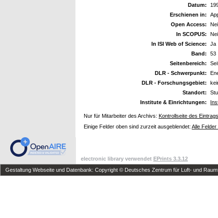
Datum:
19
Erschienen in:
App
Open Access:
Ne
In SCOPUS:
Ne
In ISI Web of Science:
Ja
Band:
53
Seitenbereich:
Sei
DLR - Schwerpunkt:
En
DLR - Forschungsgebiet:
ke
Standort:
Stu
Institute & Einrichtungen:
Ins
Nur für Mitarbeiter des Archivs:
Kontrollseite des Eintrag
Einige Felder oben sind zurzeit ausgeblendet:
Alle Felder
electronic library verwendet
EPrints 3.3.12
Gestaltung Webseite und Datenbank: Copyright © Deutsches Zentrum für Luft- und Raumfa