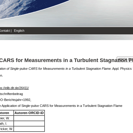
Kontakt
|
English
e CARS for Measurements in a Turbulent Stagnation 
ation of Single-pulse CARS for Measurements in a Turbulent Stagnation Flame.
Appl. Physics 
en.
ps://elib.dlr.de/26411/
tschriftenbeitrag
O-Berichtsjahr=1992,
 Application of Single-pulse CARS for Measurements in a Turbulent Stagnation Flame
utoren
Autoren-ORCID-iD
ier, W.
ath, I.
ricker, W.