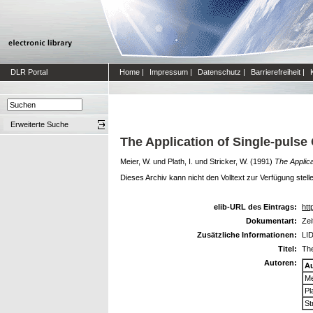
DLR Portal
Home
|
Impressum
|
Datenschutz
|
Barrierefreiheit
|
Erweiterte Suche
The Application of Single-puls
Meier, W.
und
Plath, I.
und
Stricker, W.
(1991)
The Applic
Dieses Archiv kann nicht den Volltext zur Verfügung stell
elib-URL des Eintrags:
htt
Dokumentart:
Zei
Zusätzliche Informationen:
LID
Titel:
The
Autoren:
A
Me
Pl
St