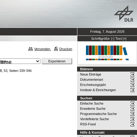
Freitag, 7. August 2026
Schriftgröße:
[-]
Text
[+]
Versenden
Drucken
Flame
Blättern
B, 53, Seiten 339-346.
Neue Einträge
Dokumentenart
Erscheinungsjahr
Institute & Einrichtungen
Suchen
Einfache Suche
Erweiterte Suche
Programmatische Suche
Vordefinierte Suche
RSS-Feed
Hilfe & Kontakt