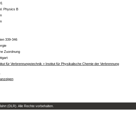
91
l. Physics B
in
in
ten 339-346
ergie
ine Zuordnung
ttgart
titut für Verbrennungstechnik > Institut für Physikalische Chemie der Verbrennung
s
 anzeigen
hrt (DLR). Alle Rechte vorbehalten.